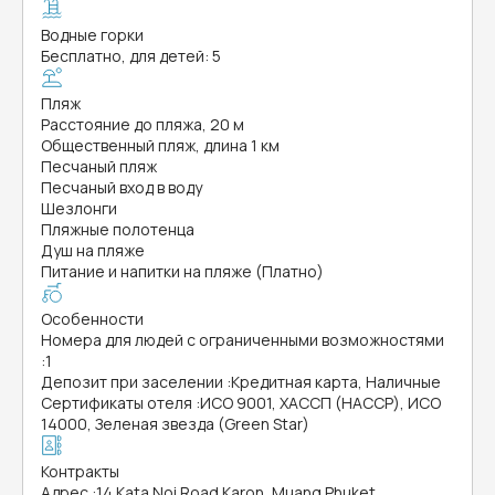
Водные горки
Бесплатно, для детей: 5
Пляж
Расстояние до пляжа, 20 м
Общественный пляж, длина 1 км
Песчаный пляж
Песчаный вход в воду
Шезлонги
Пляжные полотенца
Душ на пляже
Питание и напитки на пляже (Платно)
Особенности
Номера для людей с ограниченными возможностями
:
1
Депозит при заселении
:
Кредитная карта, Наличные
Сертификаты отеля
:
ИСО 9001, ХАССП (HACCP), ИСО
14000, Зеленая звезда (Green Star)
Контракты
Адрес
:
14 Kata Noi Road Karon, Muang Phuket