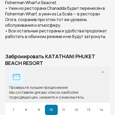
Fisherman Wharf и Seacret.
• Ужин из ресторана Chanadda будет перенесён в
Fisherman Wharf, а ужин из La Scala — в ресторан
Orora, сохранив при этом тот же уровень
обслуживания и атмосферу.
• Все остальные рестораны и удобства продолжат
работать в обычном режиме и не будут затронуты.
Забронировать KATATHANI PHUKET
BEACH RESORT
Проверьте лучшие предложения
Мы составили для вас список наиболее
подходящих цен, нажмите и ознакомьтесь.
7
8
9
10
11
12
13
14