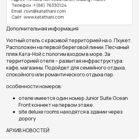
Телефон
:
+(66) 76330124
Email
:
rsvn@katathani.com
Сайт
:
www.katathani.com
Дополнительная информация
Уютный отель с красивой территорией на о. Пхукет.
Расположен на первой береговой линии. Песчаный
пляж Ката-Ной с пологим входом в море. За
территорией отеля – развитая инфраструктура:
кафе, магазины. Подойдет для семейного отдыха,
спокойного или романтического отдыха пар.
особенности номеров:
отеле имеется один номер Junior Suite Ocean
Front коннект на первом этаже.
site deluxe rooms находятся в здании через
дорогу
АРХИВ НОВОСТЕЙ