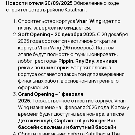
Новости отеля 20/09/2025
Обновление о ходе
строительства в районе Katathani.
Строительство корпуса
Vhari Wing
идет по
плану, задержек не ожидается.
Soft Opening – 20 декабря 2025.
С 20 декабря
2025 года состоится частичное открытие
корпуса Vhari Wing (96 номеров). На этом
этапе будут полностью функционировать:
лобби, ресторан
Pippin
,
Ray Bay
,
ленивая
река
и
водные горки
. Вторая половина
корпуса останется закрытой для завершения
финальных работ, в основном внутреннего
оформления.
Grand Opening – 1 февраля
2026.
Торжественное открытие корпуса Vhari
Wing назначено на 1 февраля 2026 года. К этому
времени будут доступны все номера, а также
Детский клуб
,
Captain Tully’s Burger Bar
,
бассейн с волнами
и
батутный бассейн
.
Обратите внимание: работа Katathani и The