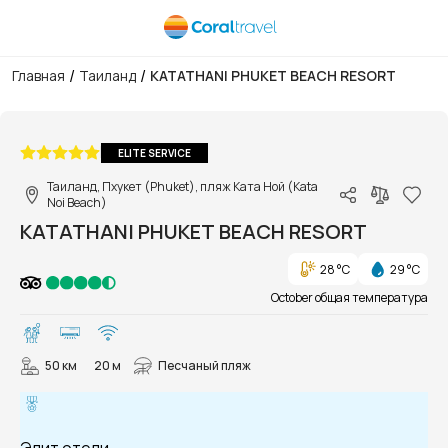
/
/
Главная
Таиланд
KATATHANI PHUKET BEACH RESORT
1/79
ELITE SERVICE
Таиланд, Пхукет (Phuket), пляж Ката Ной (Kata
Noi Beach)
KATATHANI PHUKET BEACH RESORT
28 °C
29 °C
October общая температура
50 км
20 м
Песчаный пляж