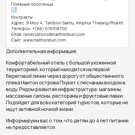
Пляжные полотенца
Контракты
Адрес
:
9 Moo 4, Tambon Sakhu, Amphur Thalang Phuket
Телефон
:
+(66) 076318700
Email
:
reservations@naithonburi.com
Сайт
:
www.naithonburi.com
Дополнительная информация
Комфортабельный отель с большой ухоженной
территорией, который находится на первой
береговой линии через дорогу от общественного
пляжа Наитон острова Пхукет с песчаным входом в
воду. Рядом развитая инфраструктура: магазины,
массажные салоны, рестораны и фруктовые лавки.
Подойдет для всех категорий туристов, которые не
ищут активной ночной жизни.
Информируем вас о том, что детям до 4 лет питание
не предоставляется.