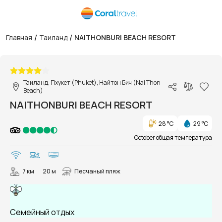
/
/
Главная
Таиланд
NAITHONBURI BEACH RESORT
1/71
Таиланд, Пхукет (Phuket), Найтон Бич (Nai Thon
Beach)
NAITHONBURI BEACH RESORT
28 °C
29 °C
October общая температура
7 км
20 м
Песчаный пляж
Семейный отдых