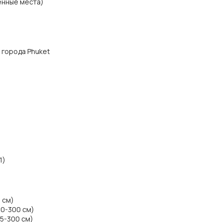
енные места)
з города Phuket
1)
5 см)
00-300 см)
45-300 см)