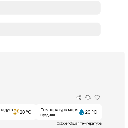
оздуха
Температура моря
28 °C
29 °C
Средняя
October общая температура