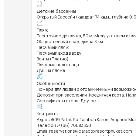
Детские бассейны
Открытый Бассейн (квадрат 74 кв.м., глубина 0-
Пляж
Расстояние до пляжа, 50 м, Между отелем и п
Общественный пляж, длина 3 км
Песчаный пляж
Песчаный вход в воду
Зонты (Платно)
Пляжные полотенца
Душ на пляже
Особенности
Номера для людей с ограниченными возможно
Депозит при заселении
:
Кредитная карта, Нал
Сертификаты отеля
:
Другое
Контракты
Адрес
:
509 Patak Rd Tambon Karon, Amphoe Mu
Телефон
:
+(66) 76683350
Email
:
reservations@paradoxresortphuket.com