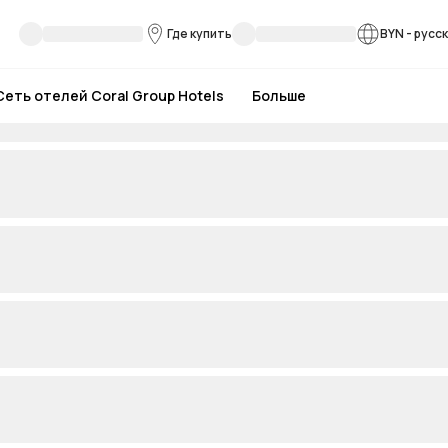
Где купить
BYN
-
русс
Сеть отелей Coral Group Hotels
Больше