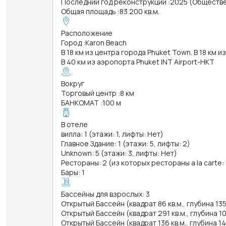
Последний год реконструкции
:
2025 (Обществ
Общая площадь
:
83 200 кв.м.
Расположение
Город
:
Karon Beach
В 18 км из центра города Phuket Town. В 18 км и
В 40 км из аэропорта Phuket INT Airport-HKT
Вокруг
Торговый центр
:
8 км
БАНКОМАТ
:
100 м
В отеле
вилла: 1 (этажи: 1, лифты: Нет)
Главное Здание: 1 (этажи: 5, лифты: 2)
Unknown: 5 (этажи: 3, лифты: Нет)
Рестораны: 2 (из которых рестораны a la carte: 
Бары: 1
Бассейны для взрослых: 3
Открытый Бассейн (квадрат 86 кв.м., глубина 13
Открытый Бассейн (квадрат 291 кв.м., глубина 1
Открытый Бассейн (квадрат 136 кв.м., глубина 1