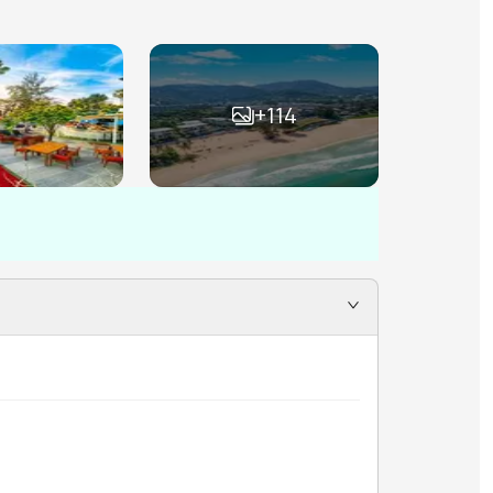
+
114