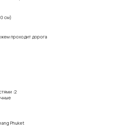
30 см)
ляжем проходит дорога
стями
:
2
ичные
eang Phuket