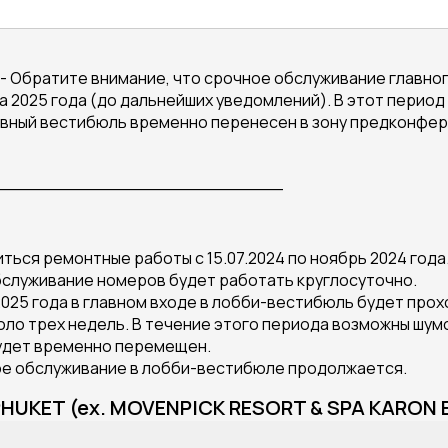
- Обратите внимание, что срочное обслуживание главно
та 2025 года (до дальнейших уведомлений). В этот пери
0. Главный вестибюль временно перенесен в зону предконф
__________________________
иться ремонтные работы с 15.07.2024 по ноябрь 2024 года
обслуживание номеров будет работать круглосуточно.
а 2025 года в главном входе в лобби-вестибюль будет пр
ло трех недель. В течение этого периода возможны шумов
удет временно перемещен.
кое обслуживание в лобби-вестибюле продолжается.
HUKET (ex. MOVENPICK RESORT & SPA KARON