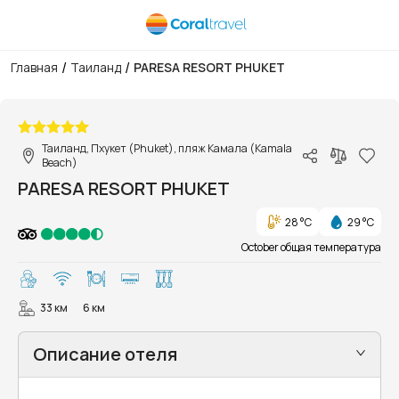
/
/
Главная
Таиланд
PARESA RESORT PHUKET
1/49
Таиланд, Пхукет (Phuket), пляж Камала (Kamala
Beach)
PARESA RESORT PHUKET
28 °C
29 °C
October общая температура
33 км
6 км
Описание отеля