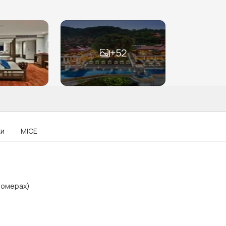
+
52
ки
MICE
номерах)