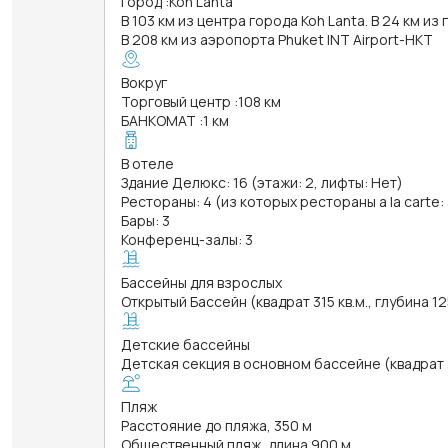
Город
:
Koh Lanta
В 103 км из центра города Koh Lanta. В 24 км из
В 208 км из аэропорта Phuket INT Airport-HKT
Вокруг
Торговый центр
:
108 км
БАНКОМАТ
:
1 км
В отеле
Здание Делюкс: 16 (этажи: 2, лифты: Нет)
Рестораны: 4 (из которых рестораны a la carte: 
Бары: 3
Конференц-залы: 3
Бассейны для взрослых
Открытый Бассейн (квадрат 315 кв.м., глубина 12
Детские бассейны
Детская секция в основном бассейне (квадрат 3
Пляж
Расстояние до пляжа, 350 м
Общественный пляж, длина 900 м