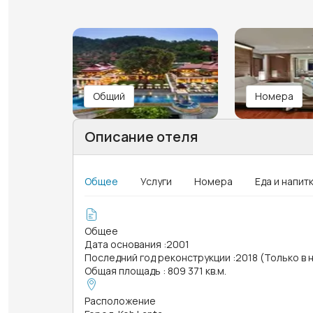
Общий
Номера
Описание отеля
Общее
Услуги
Номера
Еда и напит
Общее
Дата основания
:
2001
Последний год реконструкции
:
2018 (Только в 
Общая площадь
:
809 371 кв.м.
Расположение