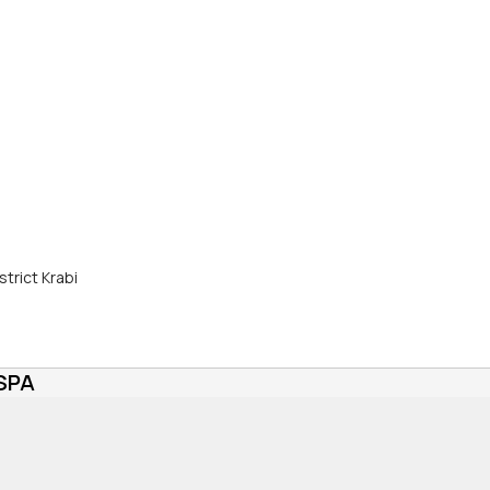
trict Krabi
SPA