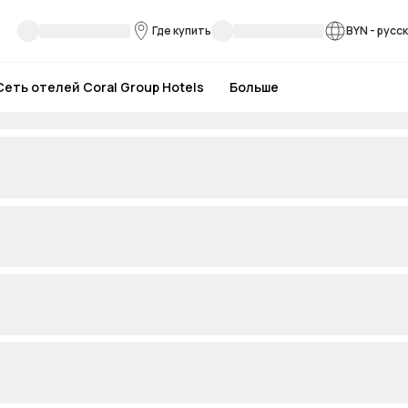
Где купить
BYN
-
русс
Сеть отелей Coral Group Hotels
Больше