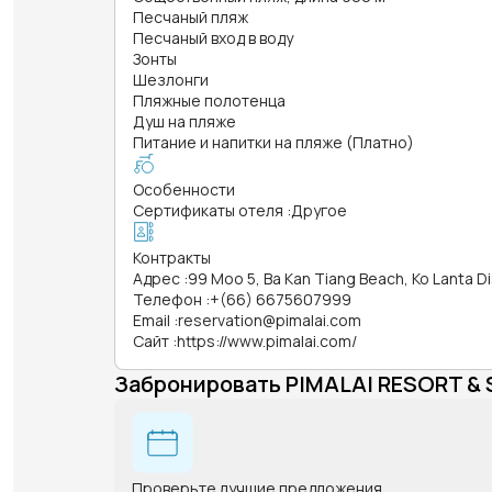
Песчаный пляж
Песчаный вход в воду
Зонты
Шезлонги
Пляжные полотенца
Душ на пляже
Питание и напитки на пляже (Платно)
Особенности
Сертификаты отеля
:
Другое
Контракты
Адрес
:
99 Moo 5, Ba Kan Tiang Beach, Ko Lanta Dis
Телефон
:
+(66) 6675607999
Email
:
reservation@pimalai.com
Сайт
:
https://www.pimalai.com/
Забронировать PIMALAI RESORT & 
Проверьте лучшие предложения