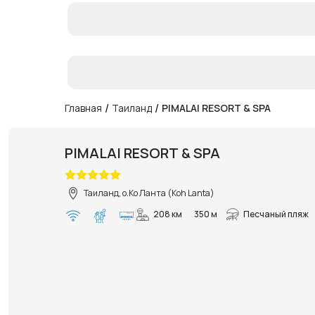
/
/
Главная
Таиланд
PIMALAI RESORT & SPA
PIMALAI RESORT & SPA
Таиланд, о.Ко Ланта (Koh Lanta)
208 км
350 м
Песчаный пляж