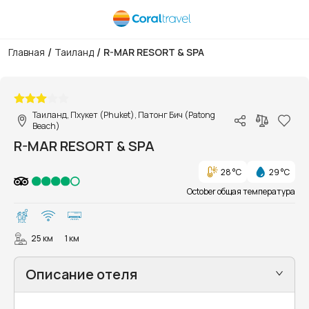
/
/
Главная
Таиланд
R-MAR RESORT & SPA
1/32
Таиланд, Пхукет (Phuket), Патонг Бич (Patong
Beach)
R-MAR RESORT & SPA
28 °C
29 °C
October общая температура
25 км
1 км
Описание отеля