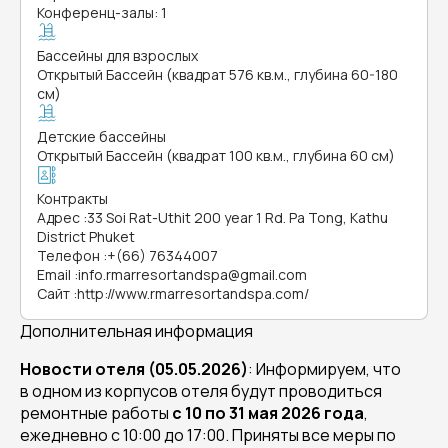
Конференц-залы: 1
Бассейны для взрослых
Открытый Бассейн (квадрат 576 кв.м., глубина 60-180
см)
Детские бассейны
Открытый Бассейн (квадрат 100 кв.м., глубина 60 см)
Контракты
Адрес
:
33 Soi Rat-Uthit 200 year 1 Rd. Pa Tong, Kathu
District Phuket
Телефон
:
+(66) 76344007
Email
:
info.rmarresortandspa@gmail.com
Сайт
:
http://www.rmarresortandspa.com/
Дополнительная информация
Новости отеля (05.05.2026)
: Информируем, что
в одном из корпусов отеля будут проводиться
ремонтные работы
с 10 по 31 мая 2026 года
,
ежедневно с 10:00 до 17:00. Приняты все меры по