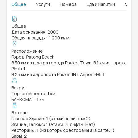
Общее
Услуги
Номера
Еда и напитки
MICE
Общее
Дата основания
:
2009
Общая площадь
:
11 200 кв.м.
Расположение
Город
:
Patong Beach
В 30 км из центра города Phuket Town. В 1 км из города
Phuket
В 25 км из аэропорта Phuket INT Airport-HKT
Вокруг
Торговый центр
:
1 км
БАНКОМАТ
:
1 км
В отеле
Главное Здание: 1 (этажи: 4, лифты: 2)
Здание Делюкс: 1 (этажи: 3, лифты: Нет)
Рестораны: 1 (из которых рестораны a la carte: 1)
Бары: 2