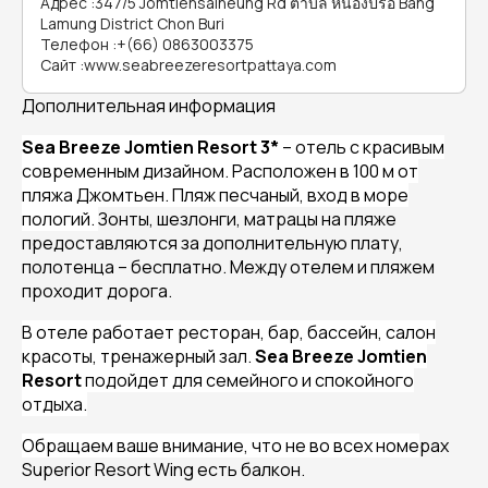
Адрес
:
347/5 Jomtiensaineung Rd ตำบล หนองปรือ Bang
Lamung District Chon Buri
Телефон
:
+(66) 0863003375
Сайт
:
www.seabreezeresortpattaya.com
Дополнительная информация
Sea Breeze Jomtien Resort 3*
– отель с красивым
современным дизайном. Расположен в 100 м от
пляжа Джомтьен. Пляж песчаный, вход в море
пологий.
Зонты, шезлонги, матрацы на пляже
предоставляются за дополнительную плату,
полотенца – бесплатно. Между отелем и пляжем
проходит дорога.
В отеле работает ресторан, бар, бассейн, салон
красоты, тренажерный зал.
Sea Breeze Jomtien
Resort
подойдет для семейного и спокойного
отдыха.
Обращаем ваше внимание, что не во всех номе
рах
Superior Resort Wing есть балкон.