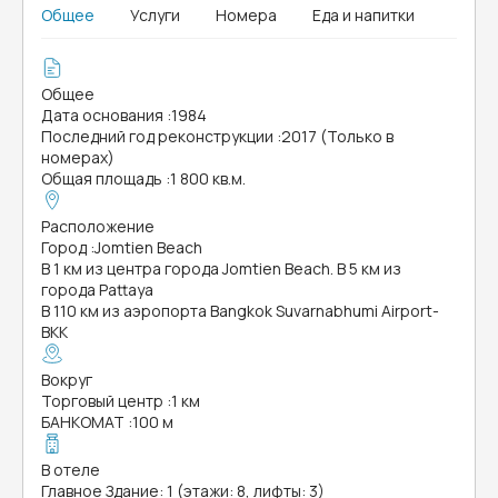
Общее
Услуги
Номера
Еда и напитки
Общее
Дата основания
:
1984
Последний год реконструкции
:
2017 (Только в
номерах)
Общая площадь
:
1 800 кв.м.
Расположение
Город
:
Jomtien Beach
В 1 км из центра города Jomtien Beach. В 5 км из
города Pattaya
В 110 км из аэропорта Bangkok Suvarnabhumi Airport-
BKK
Вокруг
Торговый центр
:
1 км
БАНКОМАТ
:
100 м
В отеле
Главное Здание: 1 (этажи: 8, лифты: 3)