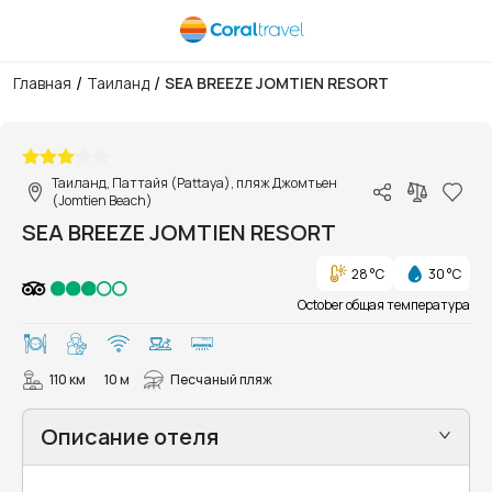
/
/
Главная
Таиланд
SEA BREEZE JOMTIEN RESORT
1/77
Таиланд, Паттайя (Pattaya), пляж Джомтьен
(Jomtien Beach)
SEA BREEZE JOMTIEN RESORT
28 °C
30 °C
October общая температура
110 км
10 м
Песчаный пляж
Описание отеля