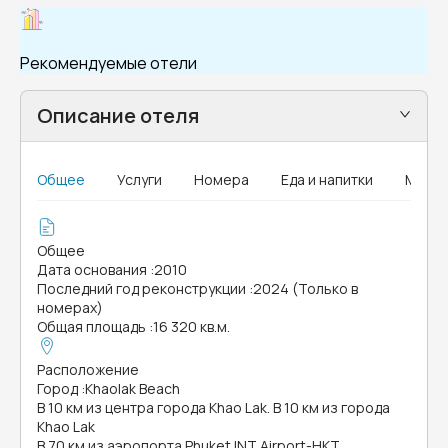
Рекомендуемые отели
Описание отеля
Общее
Услуги
Номера
Еда и напитки
MICE
Общее
Дата основания
:
2010
Последний год реконструкции
:
2024 (Только в
номерах)
Общая площадь
:
16 320 кв.м.
Расположение
Город
:
Khaolak Beach
В 10 км из центра города Khao Lak. В 10 км из города
Khao Lak
В 70 км из аэропорта Phuket INT Airport-HKT