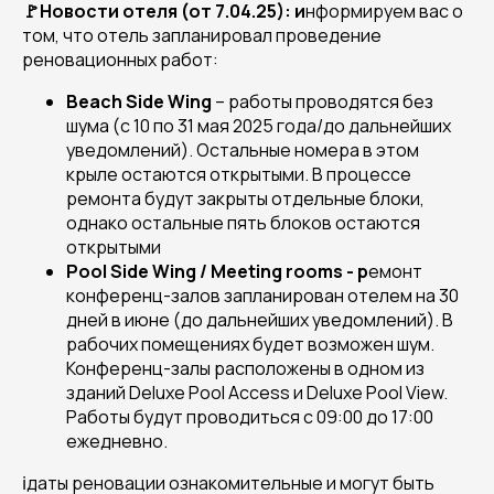
🚩Новости отеля (от 7.04.25): и
нформируем вас о
том, что отель запланировал проведение
реновационных работ:
Beach
Side
Wing
– работы проводятся без
шума (с 10 по 31 мая 2025 года/до дальнейших
уведомлений). Остальные номера в этом
крыле остаются открытыми. В процессе
ремонта будут закрыты отдельные блоки,
однако остальные пять блоков остаются
открытыми
Pool
Side
Wing
/
Meeting
rooms
- р
емонт
конференц-залов запланирован отелем на 30
дней в июне (до дальнейших уведомлений). В
рабочих помещениях будет возможен шум.
Конференц-залы расположены в одном из
зданий Deluxe Pool Access и Deluxe Pool View.
Работы будут проводиться с 09:00 до 17:00
ежедневно.
ℹ️даты реновации ознакомительные и могут быть