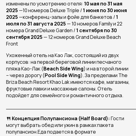
изменены по усмотрению отеля:
10 мая по 31 мая
2025
—10 номеров Deluxe Triple /
1 июня по 30 июня
2025
—конференц-залы и фойе для банкетов /
1
июля по 31 августа 2025
— 10 номеров Family и 22
номера Grand Deluxe Garden /
1 сентября по 30
сентября 2025
— 12 номеров Grand Deluxe Beach
Front
Ухоженный отель на
Као Лак
, состоящий из двух
корпусов: на первой береговой линии песчаного
пляжа Као-Лак (
Beach Side Wing
) и на второй линии
– через дорогу (
Pool Side Wing
).
За пределами
The
Briza Beach Resort Khao Lak
имеются кафе, магазины,
фруктовые лавки и массажные салоны. Отель
подойдет для семейного и романтичного отдыха.
______________________________________
🍴 Концепция Полупансиона (Half Board):
Гости
могут выбрать обед или ужин в рамках пакета
полупансион.Еда подается в формате