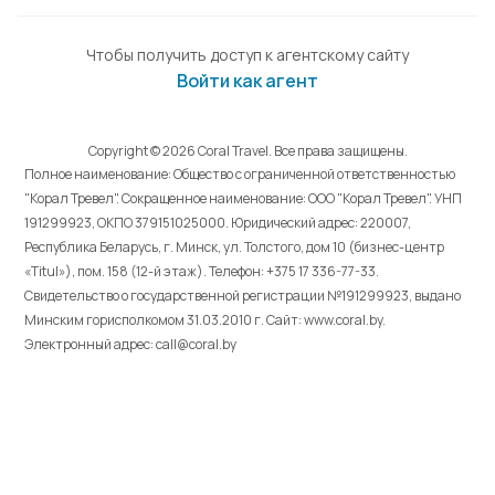
Чтобы получить доступ к агентскому сайту
Войти как агент
Copyright © 2026 Coral Travel. Все права защищены.
Полное наименование: Общество с ограниченной ответственностью
"Корал Тревел". Сокращенное наименование: ООО "Корал Тревел". УНП
191299923, ОКПО 379151025000. Юридический адрес: 220007,
Республика Беларусь, г. Минск, ул. Толстого, дом 10 (бизнес-центр
«Titul»), пом. 158 (12-й этаж). Телефон: +375 17 336-77-33.
Свидетельство о государственной регистрации №191299923, выдано
Минским горисполкомом 31.03.2010 г. Cайт: www.coral.by.
Электронный адрес: call@coral.by