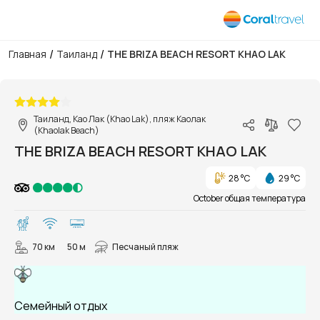
/
/
Главная
Таиланд
THE BRIZA BEACH RESORT KHAO LAK
1/100
Таиланд, Као Лак (Khao Lak), пляж Каолак
(Khaolak Beach)
THE BRIZA BEACH RESORT KHAO LAK
28 °C
29 °C
October общая температура
70 км
50 м
Песчаный пляж
Семейный отдых