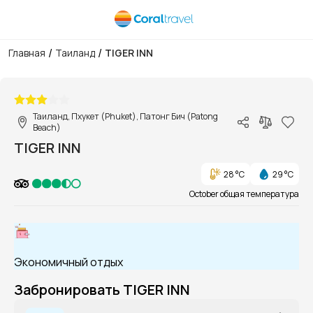
/
/
Главная
Таиланд
TIGER INN
1/1
Таиланд, Пхукет (Phuket), Патонг Бич (Patong
Beach)
TIGER INN
28 °C
29 °C
October общая температура
Экономичный отдых
Забронировать TIGER INN