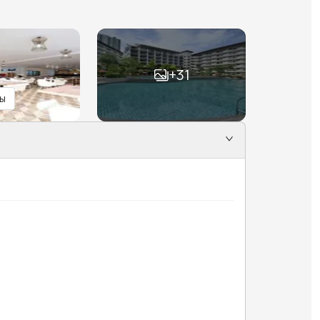
+
31
ы