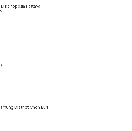
 м из города Pattaya
P
1)
 Lamung District Chon Buri