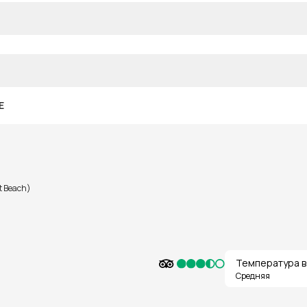
E
t Beach)
Температура в
Средняя