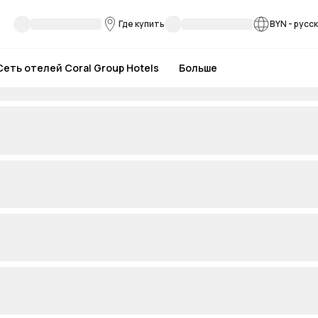
Где купить
BYN
-
русс
Сеть отелей Coral Group Hotels
Больше