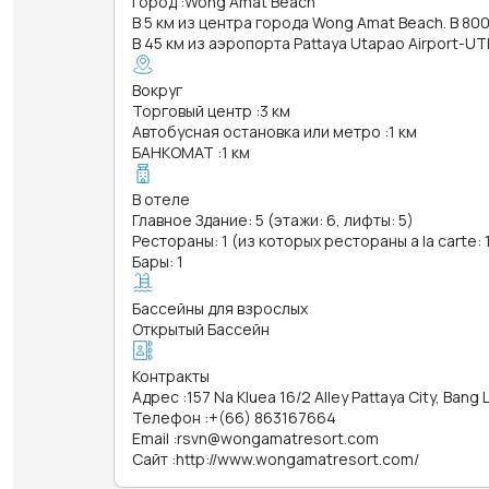
Город
:
Wong Amat Beach
В 5 км из центра города Wong Amat Beach. В 800
В 45 км из аэропорта Pattaya Utapao Airport-UT
Вокруг
Торговый центр
:
3 км
Автобусная остановка или метро
:
1 км
БАНКОМАТ
:
1 км
В отеле
Главное Здание: 5 (этажи: 6, лифты: 5)
Рестораны: 1 (из которых рестораны a la carte: 
Бары: 1
Бассейны для взрослых
Открытый Бассейн
Контракты
Адрес
:
157 Na Kluea 16/2 Alley Pattaya City, Bang
Телефон
:
+(66) 863167664
Email
:
rsvn@wongamatresort.com
Сайт
:
http://www.wongamatresort.com/