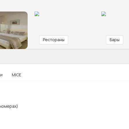
Рестораны
Бары
ки
MICE
 номерах)