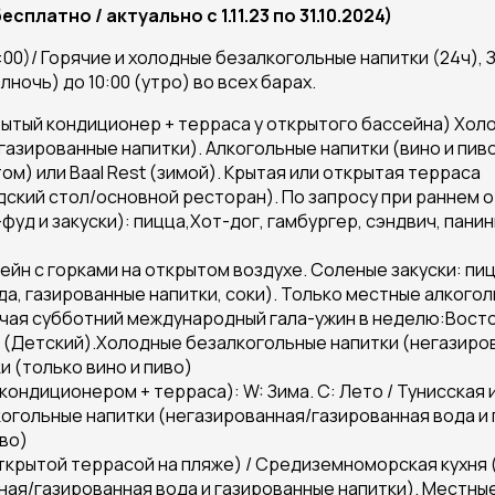
есплатно / актуально с 1.11.23 по 31.10.2024)
:00)/ Горячие и холодные безалкогольные напитки (24ч),
ночь) до 10:00 (утро) во всех барах.
рытый кондиционер + терраса у открытого бассейна) Хол
газированные напитки). Алкогольные напитки (вино и пив
ом) или Baal Rest (зимой). Крытая или открытая терраса
дский стол/основной ресторан). По запросу при раннем 
фуд и закуски): пицца,Хот-дог, гамбургер, сэндвич, панин
ейн с горками на открытом воздухе. Соленые закуски: пиц
а, газированные напитки, соки). Только местные алкогол
ючая субботний международный гала-ужин в неделю:Вост
(Детский).Холодные безалкогольные напитки (негазиров
и (только вино и пиво)
 с кондиционером + терраса): W: Зима. С: Лето / Тунисска
когольные напитки (негазированная/газированная вода и
иво)
 открытой террасой на пляже) / Средиземноморская кухня
ая/газированная вода и газированные напитки). Местные