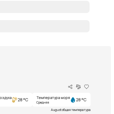
оздуха
Температура моря
28 °C
28 °C
Средняя
August общая температура