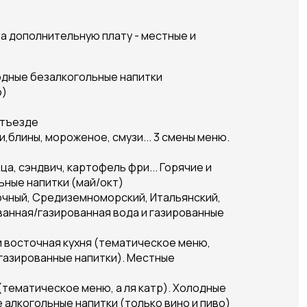
 За дополнительную плату - местные и
одные безалкогольные напитки
о)
отъезде
и,блины, мороженое, смузи... 3 смены меню.
ца, сэндвич, картофель фри... Горячие и
ьные напитки (май/окт)
очный, Средиземноморский, Итальянский,
анная/газированная вода и газированные
я и восточная кухня (тематическое меню,
 газированные напитки). Местные
 (тематическое меню, а ля катр). Холодные
 алкогольные напитки (только вино и пиво)