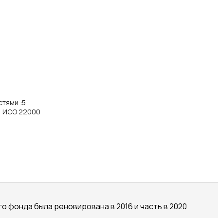
стями
:
5
, ИСО 22000
о фонда была реновирована в 2016 и часть в 2020