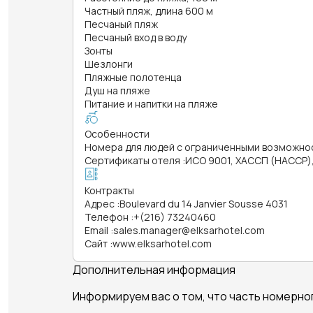
Частный пляж, длина 600 м
Песчаный пляж
Песчаный вход в воду
Зонты
Шезлонги
Пляжные полотенца
Душ на пляже
Питание и напитки на пляже
Особенности
Номера для людей с ограниченными возможно
Сертификаты отеля
:
ИСО 9001, ХАССП (HACCP)
Контракты
Адрес
:
Boulevard du 14 Janvier Sousse 4031
Телефон
:
+(216) 73240460
Email
:
sales.manager@elksarhotel.com
Сайт
:
www.elksarhotel.com
Дополнительная информация
Информируем вас о том, что часть номерног