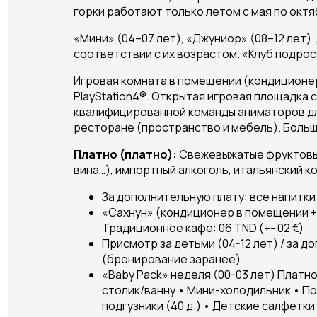
горки работают только летом с мая по октя
«Мини» (04–07 лет), «Джуниор» (08–12 лет)
соответствии с их возрастом. «Клуб подрос
Игровая комната в помещении (кондиционер
PlayStation4®. Открытая игровая площадка 
квалифицированной команды аниматоров для 
ресторане (пространство и мебель). Больш
Платно (платно):
Свежевыжатые фруктовые с
вина…), импортный алкоголь, итальянский к
За дополнительную плату: все напитки и 
«Сахнун» (кондиционер в помещении + те
Традиционное кафе: 06 TND (+- 02 €)
Присмотр за детьми (04-12 лет) / за до
(бронирование заранее)
«Baby Pack» неделя (00-03 лет) Платн
столик/ванну • Мини-холодильник • П
подгузники (40 д.) • Детские салфетк