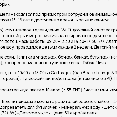
брь».
. Дети находятся под присмотром сотрудников анимационн
тков (13–16 лет): доступен во время школьных каникул
), спутниковое телевидение, Wi-Fi, домашний кинотеатр
с тенью. Игры и мероприятия, адаптированные для любог
детей. Часы работы: 09:30–12:30 и 14:30–17:30. 7/7. Ада
ое шоу, проводимое детьми каждые 2 недели. Детский мин
оки. Напитки в упаковках, бочках, банках, бутылках (нап
офе эспрессо. марочные тунисские вина. Табак: Чича.
еда... с 10:00 до 18:00 в «Carthage» (бар Beach Lounge & 
рраса). Тунисский чай, кофе и вода (в том числе в AI). Пл
полнительную плату = 10 евро (± 35 TND) / час: в мини-кл
о. В день приезда в комнате родителей ребенок найдет:
одогреватель для бутылочек • Минеральную воду • Детск
и (72). W.)•Детское мыло• Цена: 50 евро/неделя