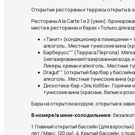
Открытые рестораны и террасы открыты в з
Рестораны A la Carte 1 и 2 (ужин): бронир
места в ресторанах и барах «Только для вз
«Танит» (кондиционер в помещении + т
алкоголь… Местные тунисские вина (кр
Барберусс"" (Терраса Пергола). Мягка
(негазированная/газированная вода, к
Ликеры, кремы и алкоголь… Местные ту
Dragut"" (открытый бар/бар у бассейна
алкоголь… Местные тунисские вина (кр
Дискотека-бар «Эль Кобба». Горячие и
тунисские вина (красные, белые и роз
Бары на открытом воздухе, открытые в зави
В номере/в мини-холодильнике
: безалког
1. Главный открытый бассейн (для взрослых)
лет / Макс: 120 см). 4. Крытый бассейн: с п