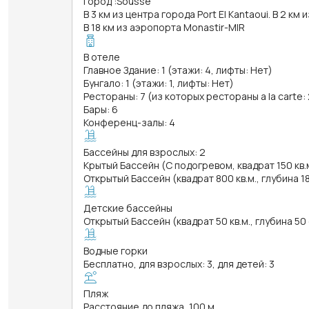
Город
:
Sousse
В 3 км из центра города Port El Kantaoui. В 2 км
В 18 км из аэропорта Monastir-MIR
В отеле
Главное Здание: 1 (этажи: 4, лифты: Нет)
Бунгало: 1 (этажи: 1, лифты: Нет)
Рестораны: 7 (из которых рестораны a la carte: 
Бары: 6
Конференц-залы: 4
Бассейны для взрослых: 2
Крытый Бассейн (С подогревом, квадрат 150 кв.м
Открытый Бассейн (квадрат 800 кв.м., глубина 1
Детские бассейны
Открытый Бассейн (квадрат 50 кв.м., глубина 50
Водные горки
Бесплатно, для взрослых: 3, для детей: 3
Пляж
Расстояние до пляжа, 100 м