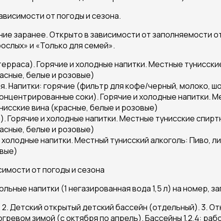
ависимости от погоды и сезона.
ование заранее. Открыто в зависимости от заполняемости
рослых» и «Только для семей».
ерраса). Горячие и холодные напитки. Местные тунисские
асные, белые и розовые)
я. Напитки: горячие (фильтр для кофе/черный, молоко, ш
онцентрированные соки). Горячие и холодные напитки. М
нисские вина (красные, белые и розовые)
). Горячие и холодные напитки. Местные тунисские спиртн
асные, белые и розовые)
 холодные напитки. Местный тунисский алкоголь: Пиво, л
овые)
симости от погоды и сезона
ольные напитки (1 негазированная вода 1,5 л) на номер, 
. 2. Детский открытый детский бассейн (отдельный). 3. О
одогревом зимой (с октября по апрель). Бассейны 1,2,4: ра