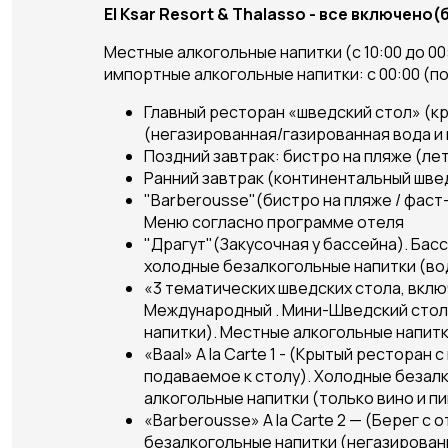
El Ksar Resort & Thalasso - все включено(б
Местные алкогольные напитки (с 10:00 до 00
импортные алкогольные напитки: с 00:00 (пол
Главный ресторан «шведский стол» (к
(негазированная/газированная вода и 
Поздний завтрак: бистро на пляже (лет
Ранний завтрак (континентальный шве
"Barberousse"(бистро на пляже / фаст-
Меню согласно программе отеля
"Драгут"(Закусочная у бассейна). Басс
холодные безалкогольные напитки (вод
«3 тематических шведских стола, вкл
Международный . Мини-Шведский стол 
напитки). Местные алкогольные напитк
«Baal» A la Carte 1 - (Крытый ресторан
подаваемое к столу). Холодные безал
алкогольные напитки (только вино и п
«Barberousse» A la Carte 2 — (Берег с
безалкогольные напитки (негазированн