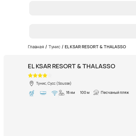
/
/
Главная
Тунис
EL KSAR RESORT & THALASSO
EL KSAR RESORT & THALASSO
Тунис, Сусс (Sousse)
18 км
100 м
Песчаный пляж