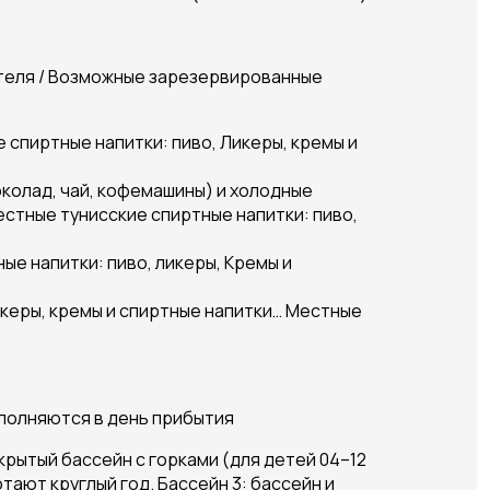
 отеля / Возможные зарезервированные
 спиртные напитки: пиво, Ликеры, кремы и
околад, чай, кофемашины) и холодные
естные тунисские спиртные напитки: пиво,
ые напитки: пиво, ликеры, Кремы и
икеры, кремы и спиртные напитки… Местные
заполняются в день прибытия
ткрытый бассейн с горками (для детей 04–12
ботают круглый год. Бассейн 3: бассейн и