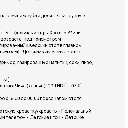
ого мини-клуба и делятся на группы в
 с DVD-фильмами, игры XboxOne® или
о возраста, под присмотром
птированный шведский стол в главном
и-гольф, Детский кишечник / Бочче.
ример, газированные напитки, соки, пиво,
Rest)
атно: Чича (кальян): 20 TND (+- 07 €).
убе с 18:00 до 00:00 персоналом отеля
 Детскую кроватку/кровать • Пеленальный
ий телефон • Детские игры • Детские