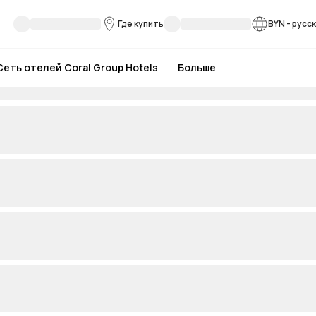
Где купить
BYN
-
русс
Сеть отелей Coral Group Hotels
Больше