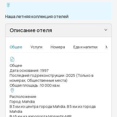
Наша летняя коллекция отелей
Описание отеля
Общее
Услуги
Номера
Еда и напитки
MICE
Общее
Дата основания
:
1997
Последний год реконструкции
:
2025 (Только в
номерах, Общественные места)
Общая площадь
:
10 000 кв.м.
Расположение
Город
:
Mahdia
В 3 км из центра города Mahdia. В 5 км из города
Mahdia
В 45 км из аэропорта Monastir-MIR