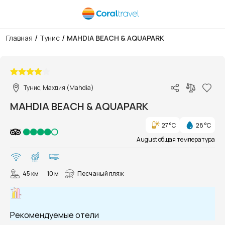
/
/
Главная
Тунис
MAHDIA BEACH & AQUAPARK
1/59
Тунис, Махдия (Mahdia)
MAHDIA BEACH & AQUAPARK
27 °C
28 °C
August общая температура
45 км
10 м
Песчаный пляж
Рекомендуемые отели