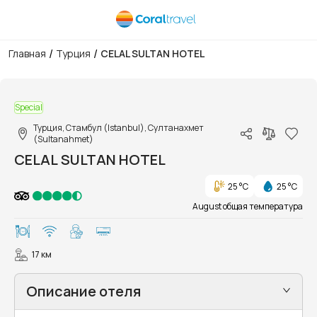
/
/
Главная
Турция
CELAL SULTAN HOTEL
1/16
Special
Турция, Стамбул (Istanbul), Султанахмет
(Sultanahmet)
CELAL SULTAN HOTEL
25 °C
25 °C
August общая температура
17 км
Описание отеля