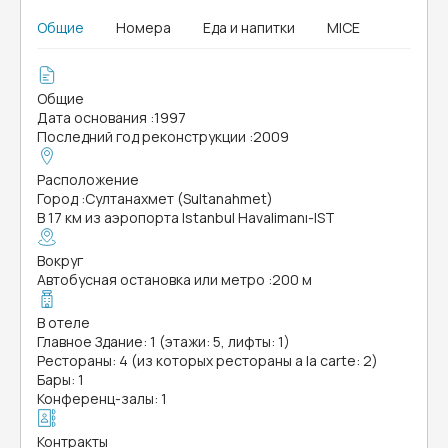
Общие
Номера
Еда и напитки
MICE
Общие
Дата основания
:
1997
Последний год реконструкции
:
2009
Расположение
Город
:
Султанахмет (Sultanahmet)
В 17 км из аэропорта Istanbul Havalimanı-IST
Вокруг
Автобусная остановка или метро
:
200 м
В отеле
Главное Здание: 1 (этажи: 5, лифты: 1)
Рестораны: 4 (из которых рестораны a la carte: 2)
Бары: 1
Конференц-залы: 1
Контракты