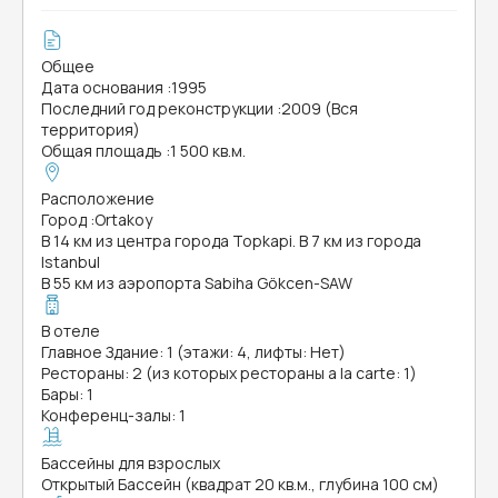
Общее
Дата основания
:
1995
Последний год реконструкции
:
2009 (Вся
территория)
Общая площадь
:
1 500 кв.м.
Расположение
Город
:
Ortakoy
В 14 км из центра города Topkapi. В 7 км из города
Istanbul
В 55 км из аэропорта Sabiha Gökcen-SAW
В отеле
Главное Здание: 1 (этажи: 4, лифты: Нет)
Рестораны: 2 (из которых рестораны a la carte: 1)
Бары: 1
Конференц-залы: 1
Бассейны для взрослых
Открытый Бассейн (квадрат 20 кв.м., глубина 100 см)