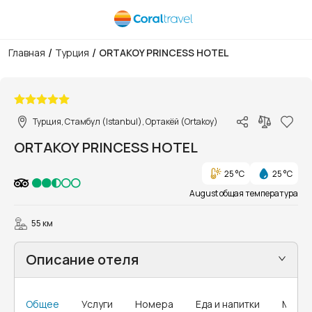
/
/
Главная
Турция
ORTAKOY PRINCESS HOTEL
1/9
Турция, Стамбул (Istanbul), Ортакёй (Ortakoy)
ORTAKOY PRINCESS HOTEL
25 °C
25 °C
August общая температура
55 км
Описание отеля
Общее
Услуги
Номера
Еда и напитки
MICE