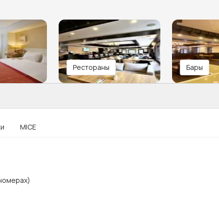
Рестораны
Бары
ки
MICE
 номерах)