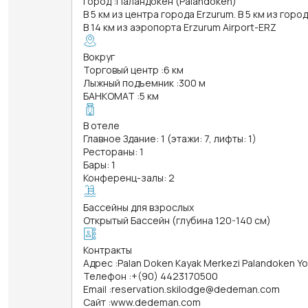
Город
:
Паландокен (Palandoken)
В 5 км из центра города Erzurum. В 5 км из горо
В 14 км из аэропорта Erzurum Airport-ERZ
Вокруг
Торговый центр
:
6 км
Лыжный подъемник
:
300 м
БАНКОМАТ
:
5 км
В отеле
Главное Здание: 1 (этажи: 7, лифты: 1)
Рестораны: 1
Бары: 1
Конференц-залы: 2
Бассейны для взрослых
Открытый Бассейн (глубина 120-140 см)
Контракты
Адрес
:
Palan Doken Kayak Merkezi Palandoken Y
Телефон
:
+(90) 4423170500
Email
:
reservation.skilodge@dedeman.com
Сайт
:
www.dedeman.com