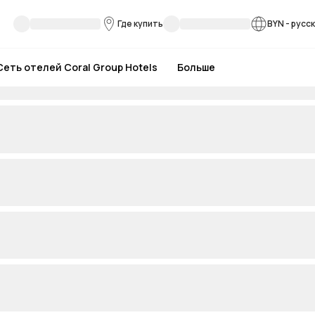
Где купить
BYN
-
русс
Сеть отелей Coral Group Hotels
Больше