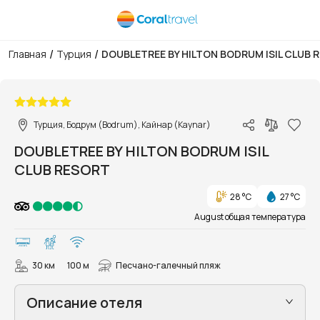
/
/
Главная
Турция
DOUBLETREE BY HILTON BODRUM ISIL CLUB 
1/73
Турция, Бодрум (Bodrum), Кайнар (Kaynar)
DOUBLETREE BY HILTON BODRUM ISIL
CLUB RESORT
28 °C
27 °C
August общая температура
30 км
100 м
Песчано-галечный пляж
Описание отеля