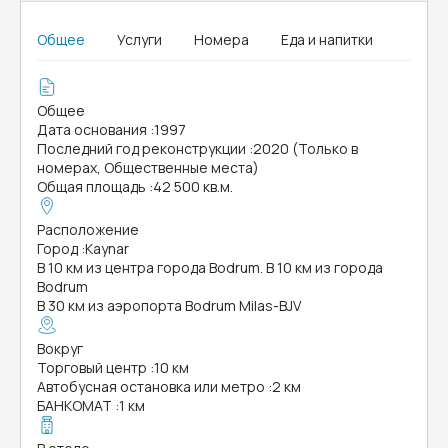
Общее
Услуги
Номера
Еда и напитки
Общее
Дата основания
:
1997
Последний год реконструкции
:
2020 (Только в
номерах, Общественные места)
Общая площадь
:
42 500 кв.м.
Расположение
Город
:
Kaynar
В 10 км из центра города Bodrum. В 10 км из города
Bodrum
В 30 км из аэропорта Bodrum Milas-BJV
Вокруг
Торговый центр
:
10 км
Автобусная остановка или метро
:
2 км
БАНКОМАТ
:
1 км