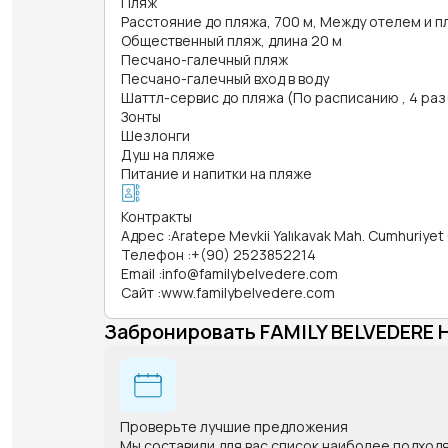
Пляж
Расстояние до пляжа, 700 м, Между отелем и 
Общественный пляж, длина 20 м
Песчано-галечный пляж
Песчано-галечный вход в воду
Шаттл-сервис до пляжа (По расписанию , 4 раз(
Зонты
Шезлонги
Душ на пляже
Питание и напитки на пляже
Контракты
Адрес
:
Aratepe Mevkii Yalıkavak Mah. Cumhuriyet
Телефон
:
+(90) 2523852214
Email
:
info@familybelvedere.com
Сайт
:
www.familybelvedere.com
Забронировать FAMILY BELVEDERE
Проверьте лучшие предложения
Мы составили для вас список наиболее подход