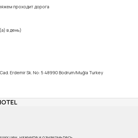
пляжем проходит дорога
а) в день)
 Cad. Erdemir Sk. No: 5 48990 Bodrum/Muğla Turkey
 HOTEL
ящих цен, нажмите и ознакомьтесь.