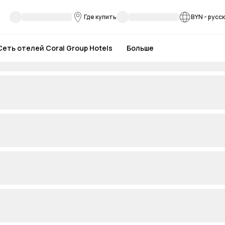
Где купить
BYN
-
русс
Сеть отелей Coral Group Hotels
Больше