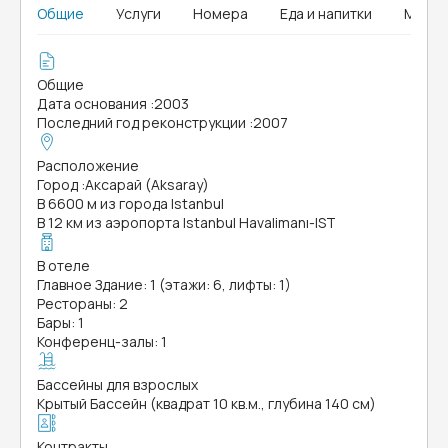
Общие
Услуги
Номера
Еда и напитки
MICE
Общие
Дата основания
:
2003
Последний год реконструкции
:
2007
Расположение
Город
:
Аксарай (Aksaray)
В 6600 м из города Istanbul
В 12 км из аэропорта Istanbul Havalimanı-IST
В отеле
Главное Здание: 1 (этажи: 6, лифты: 1)
Рестораны: 2
Бары: 1
Конференц-залы: 1
Бассейны для взрослых
Крытый Бассейн (квадрат 10 кв.м., глубина 140 см)
Контракты