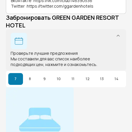
Вконтакте
:
https://vk.com/club146390536
Twitter
:
https://twitter.com/ggardenhotels
Забронировать GREEN GARDEN RESORT
HOTEL
Проверьте лучшие предложения
Мы составили для вас список наиболее
подходящих цен, нажмите и ознакомьтесь.
7
8
9
10
11
12
13
14