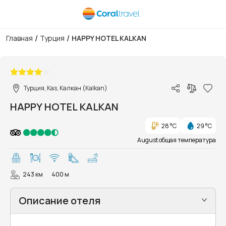
/
/
Главная
Турция
HAPPY HOTEL KALKAN
1/49
Турция, Kas, Калкан (Kalkan)
HAPPY HOTEL KALKAN
28 °C
29 °C
August общая температура
243 км
400 м
Описание отеля