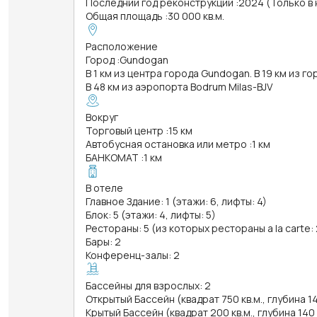
Последний год реконструкции
:
2024 (Только в
Общая площадь
:
30 000 кв.м.
Расположение
Город
:
Gundogan
В 1 км из центра города Gundogan. В 19 км из г
В 48 км из аэропорта Bodrum Milas-BJV
Вокруг
Торговый центр
:
15 км
Автобусная остановка или метро
:
1 км
БАНКОМАТ
:
1 км
В отеле
Главное Здание: 1 (этажи: 6, лифты: 4)
Блок: 5 (этажи: 4, лифты: 5)
Рестораны: 5 (из которых рестораны a la carte: 
Бары: 2
Конференц-залы: 2
Бассейны для взрослых: 2
Открытый Бассейн (квадрат 750 кв.м., глубина 1
Крытый Бассейн (квадрат 200 кв.м., глубина 140