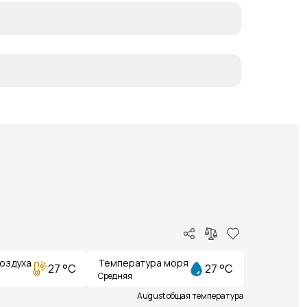
оздуха
Температура моря
27 °C
27 °C
Средняя
August общая температура