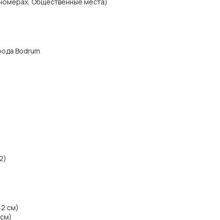
 номерах, Общественные места)
орода Bodrum
2)
42 см)
 см)