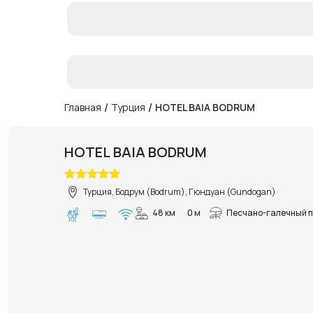
/
/
Главная
Турция
HOTEL BAIA BODRUM
HOTEL BAIA BODRUM
Турция, Бодрум (Bodrum), Гюндуан (Gundogan)
48 км
0 м
Песчано-галечный 