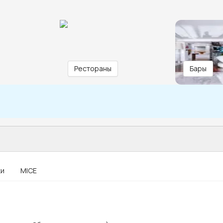
Рестораны
Бары
ки
MICE