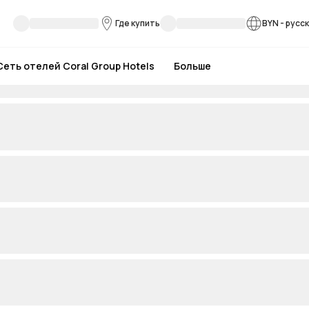
Где купить
BYN
-
русс
Сеть отелей Coral Group Hotels
Больше