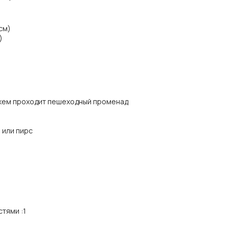
 см)
)
яжем проходит пешеходный променад
 или пирс
стями
:
1