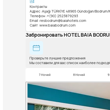
Контракты
Адрес
:
Aşağı TÜRKİYE 48965 Gündoğan/Bodrum/
Телефон
:
+(90) 2523879293
Email
:
resbodrum@baiahotels.com
Сайт
:
www.baiabodrum.com
Забронировать HOTEL BAIA BODR
Проверьте лучшие предложения
Мы составили для вас список наиболее подход
7 Ночей
8 Ночей
9