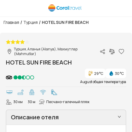
/
/
Главная
Турция
HOTEL SUN FIRE BEACH
1/26
Турция, Аланья (Alanya), Махмутлар
(Mahmutlar)
HOTEL SUN FIRE BEACH
29 °C
30 °C
August общая температура
30 км
30 м
Песчано-галечный пляж
Описание отеля