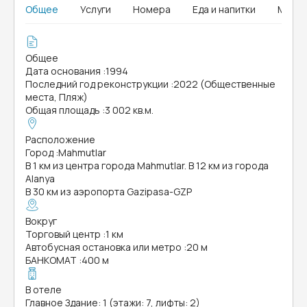
Общее
Услуги
Номера
Еда и напитки
MICE
Общее
Дата основания
:
1994
Последний год реконструкции
:
2022 (Общественные
места, Пляж)
Общая площадь
:
3 002 кв.м.
Расположение
Город
:
Mahmutlar
В 1 км из центра города Mahmutlar. В 12 км из города
Alanya
В 30 км из аэропорта Gazipasa-GZP
Вокруг
Торговый центр
:
1 км
Автобусная остановка или метро
:
20 м
БАНКОМАТ
:
400 м
В отеле
Главное Здание: 1 (этажи: 7, лифты: 2)