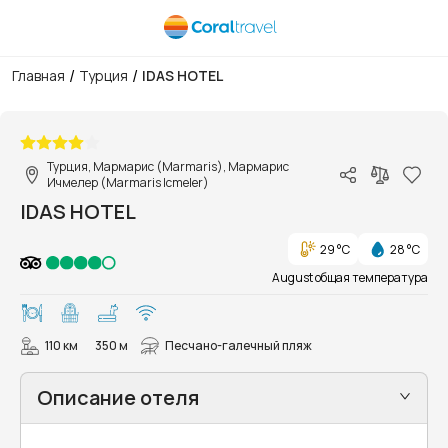
/
/
Главная
Турция
IDAS HOTEL
1/18
Турция, Мармарис (Marmaris), Мармарис
Ичмелер (Marmaris Icmeler)
IDAS HOTEL
29 °C
28 °C
August общая температура
110 км
350 м
Песчано-галечный пляж
Описание отеля