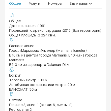
Общее
Услуги
Номера
Еда и напитки
Общее
Дата основания
:
1991
Последний год реконструкции
:
2015 (Вся территория)
Общая площадь
:
2 224 кв.м.
Расположение
Город
:
Мармарис Ичмелер (Marmaris Icmeler)
В 10 км из центра города Marmaris. В 10 км из города
Marmaris
В 110 км из аэропорта Dalaman-DLM
Вокруг
Торговый центр
:
100 м
Автобусная остановка или метро
:
20 м
БАНКОМАТ
:
50 м
В отеле
Главное Здание: 1 (этажи: 6, лифты: 2)
Рестораны: 2