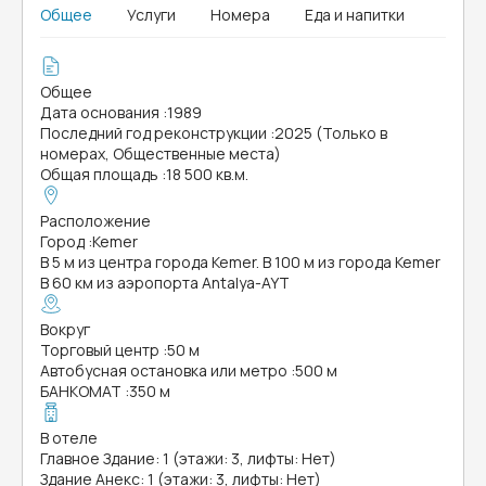
Общее
Услуги
Номера
Еда и напитки
Общее
Дата основания
:
1989
Последний год реконструкции
:
2025 (Только в
номерах, Общественные места)
Общая площадь
:
18 500 кв.м.
Расположение
Город
:
Kemer
В 5 м из центра города Kemer. В 100 м из города Kemer
В 60 км из аэропорта Antalya-AYT
Вокруг
Торговый центр
:
50 м
Автобусная остановка или метро
:
500 м
БАНКОМАТ
:
350 м
В отеле
Главное Здание: 1 (этажи: 3, лифты: Нет)
Здание Анекс: 1 (этажи: 3, лифты: Нет)