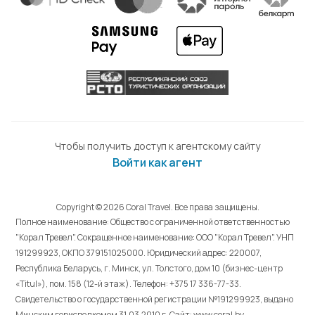
Чтобы получить доступ к агентскому сайту
Войти как агент
Copyright © 2026 Coral Travel. Все права защищены.
Полное наименование: Общество с ограниченной ответственностью
"Корал Тревел". Сокращенное наименование: ООО "Корал Тревел". УНП
191299923, ОКПО 379151025000. Юридический адрес: 220007,
Республика Беларусь, г. Минск, ул. Толстого, дом 10 (бизнес-центр
«Titul»), пом. 158 (12-й этаж). Телефон: +375 17 336-77-33.
Свидетельство о государственной регистрации №191299923, выдано
Минским горисполкомом 31.03.2010 г. Cайт: www.coral.by.