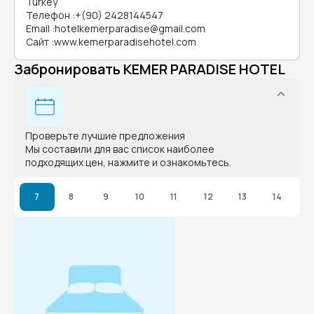
Turkey
Телефон
:
+(90) 2428144547
Email
:
hotelkemerparadise@gmail.com
Сайт
:
www.kemerparadisehotel.com
Забронировать KEMER PARADISE HOTEL
Проверьте лучшие предложения
Мы составили для вас список наиболее
подходящих цен, нажмите и ознакомьтесь.
7
8
9
10
11
12
13
14