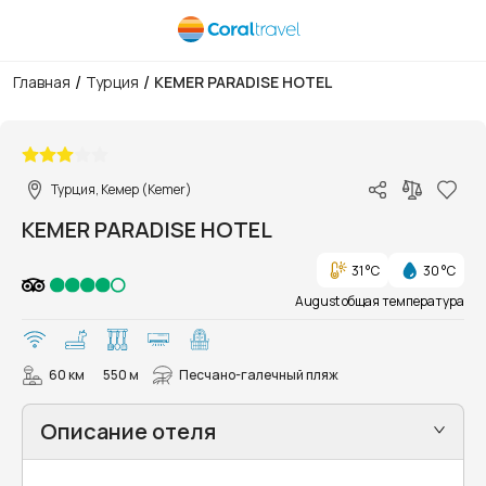
/
/
Главная
Турция
KEMER PARADISE HOTEL
1/37
Турция, Кемер (Kemer)
KEMER PARADISE HOTEL
31 °C
30 °C
August общая температура
60 км
550 м
Песчано-галечный пляж
Описание отеля