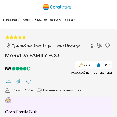
/
/
Главная
Турция
MARVIDA FAMILY ECO
1/150
Турция, Сиде (Side), Титраянгель (Titreyengol)
MARVIDA FAMILY ECO
29 °C
30 °C
August общая температура
70 км
450 м
Песчано-галечный пляж
Coral Family Club