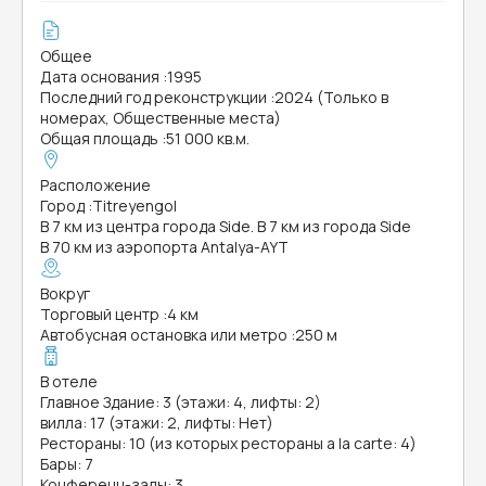
Общее
Дата основания
:
1995
Последний год реконструкции
:
2024 (Только в
номерах, Общественные места)
Общая площадь
:
51 000 кв.м.
Расположение
Город
:
Titreyengol
В 7 км из центра города Side. В 7 км из города Side
В 70 км из аэропорта Antalya-AYT
Вокруг
Торговый центр
:
4 км
Автобусная остановка или метро
:
250 м
В отеле
Главное Здание: 3 (этажи: 4, лифты: 2)
вилла: 17 (этажи: 2, лифты: Нет)
Рестораны: 10 (из которых рестораны a la carte: 4)
Бары: 7
Конференц-залы: 3