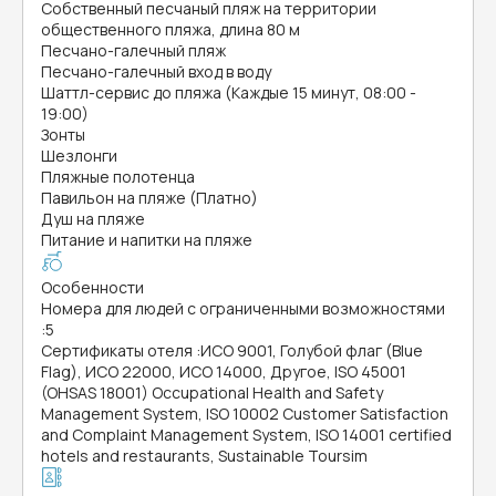
Собственный песчаный пляж на территории
общественного пляжа, длина 80 м
Песчано-галечный пляж
Песчано-галечный вход в воду
Шаттл-сервис до пляжа (Каждые 15 минут, 08:00 -
19:00)
Зонты
Шезлонги
Пляжные полотенца
Павильон на пляже (Платно)
Душ на пляже
Питание и напитки на пляже
Особенности
Номера для людей с ограниченными возможностями
:
5
Сертификаты отеля
:
ИСО 9001, Голубой флаг (Blue
Flag), ИСО 22000, ИСО 14000, Другое, ISO 45001
(OHSAS 18001) Occupational Health and Safety
Management System, ISO 10002 Customer Satisfaction
and Complaint Management System, ISO 14001 certified
hotels and restaurants, Sustainable Toursim