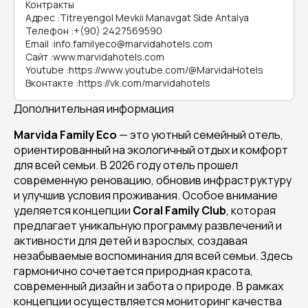
Контракты
Адрес
:
Titreyengol Mevkii Manavgat Side Antalya
Телефон
:
+(90) 2427569590
Email
:
info.familyeco@marvidahotels.com
Сайт
:
www.marvidahotels.com
Youtube
:
https://www.youtube.com/@MarvidaHotels
Вконтакте
:
https://vk.com/marvidahotels
Дополнительная информация
Marvida Family Eco
— это уютный семейный отель,
ориентированный на экологичный отдых и комфорт
для всей семьи. В 2026 году отель прошел
современную реновацию, обновив инфраструктуру
и улучшив условия проживания. Особое внимание
уделяется концепции
Coral Family Club
, которая
предлагает уникальную программу развлечений и
активности для детей и взрослых, создавая
незабываемые воспоминания для всей семьи. Здесь
гармонично сочетается природная красота,
современный дизайн и забота о природе. В рамках
концепции осуществляется мониторинг качества