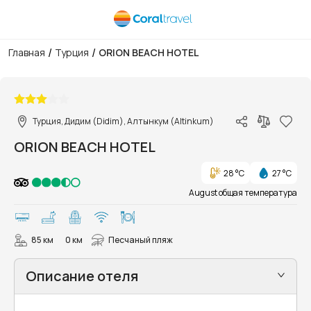
/
/
Главная
Турция
ORION BEACH HOTEL
1/8
Турция, Дидим (Didim), Алтынкум (Altinkum)
ORION BEACH HOTEL
28 °C
27 °C
August общая температура
85 км
0 км
Песчаный пляж
Описание отеля