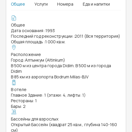
Общее
Услуги
Номера
Еда и напитки
Общее
Дата основания
:
1993
Последний год реконструкции
:
2011 (Вся территория)
Общая площадь
:
1 000 кв.м.
Расположение
Город
:
Алтынкум (Altinkum)
В 500 м из центра города Didim. В 500 м из города
Didim
В 85 км из аэропорта Bodrum Milas-BJV
В отеле
Главное Здание: 1 (этажи: 4, лифты: 1)
Рестораны: 1
Бары: 2
Бассейны для взрослых
Открытый Бассейн (квадрат 25 кв.м., глубина 140-160
см)