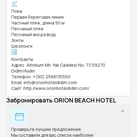
Пляж
Первая береговая линия
Частный пляж, длина 50 м
Песчаный пляж
Песчаный вход в воду
Зонты
Шезлонги
Контракты
Адрес
:
Altınkum Mh. Yalı Caddesi No: 73 09270
Didim/Aydın
Телефон
:
+(90) 2568135550
Email
:
info@orionhoteldidim.com
Сайт
:
http://www.orionhoteldidim.com/
Забронировать ORION BEACH HOTEL
Проверьте лучшие предложения
Мы составили для вас список наиболее