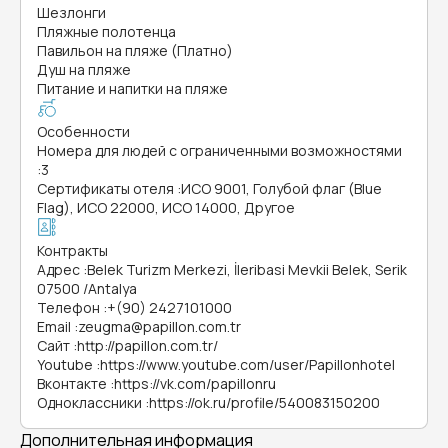
Шезлонги
Пляжные полотенца
Павильон на пляже (Платно)
Душ на пляже
Питание и напитки на пляже
Особенности
Номера для людей с ограниченными возможностями
:
3
Сертификаты отеля
:
ИСО 9001, Голубой флаг (Blue
Flag), ИСО 22000, ИСО 14000, Другое
Контракты
Адрес
:
Belek Turizm Merkezi, İleribasi Mevkii Belek, Serik
07500 /Antalya
Телефон
:
+(90) 2427101000
Email
:
zeugma@papillon.com.tr
Сайт
:
http://papillon.com.tr/
Youtube
:
https://www.youtube.com/user/Papillonhotel
Вконтакте
:
https://vk.com/papillonru
Одноклассники
:
https://ok.ru/profile/540083150200
Дополнительная информация