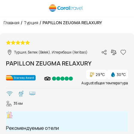
/
/
Главная
Турция
PAPILLON ZEUGMA RELAXURY
1/106
Турция, Белек (Belek), Илерибаши (Ileribas)
PAPILLON ZEUGMA RELAXURY
29 °C
30 °C
August общая температура
35 км
Рекомендуемые отели