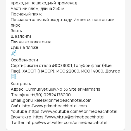
проходит пешеходный променад
Частный пляж, длина 250 м
Песчаный пляж
Песчано-галечный вход в воду, Имеется понтон или
пирс
Зонты
Шезлонги
Пляжные полотенца
Душ на пляже
Особенности
Сертификаты отеля
:
ИСО 9001, Голубой флаг (Blue
Flag), ХАССП (HACCP), ИСО 22000, ИСО 14000, Другое
Контракты
Адрес
:
Cumhuriyet Bulv.No:35 Siteler Marmaris
Телефон
:
+(90) 02524175200
Email
:
gonul.keles@primebeachhotel.com
Сайт
:
http://www.primebeachhotel.com
Youtube
:
https://www.youtube.com/@primebeachhotel
Вконтакте
:
https://www.vk.ru/@primebeachhotel
Twitter
:
https://www.twitter.com/primebeachhotel