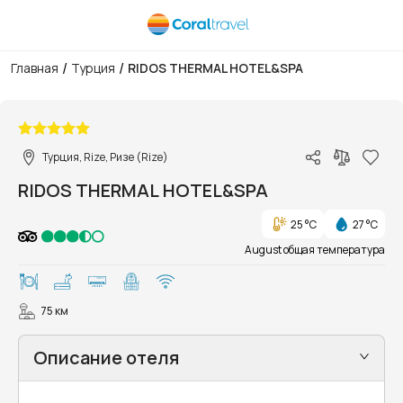
/
/
Главная
Турция
RIDOS THERMAL HOTEL&SPA
1/26
Турция, Rize, Ризе (Rize)
RIDOS THERMAL HOTEL&SPA
25 °C
27 °C
August общая температура
75 км
Описание отеля