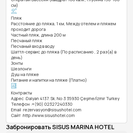
см)
Пляж
Расстояние до пляжа, 1 км, Между отелем и пляжем
проходит дорога
Частный пляж, длина 200 м
Песчаный пляж
Песчаный вход в воду
Шаттл-сервис до пляжа (По расписанию , 2 раз(а) в
день)
Зонты
Шезлонги
Душ на пляже
Питание и напитки на пляже (Платно)
Контракты
Адрес
:
Dalyan 4137. Sk. No:3 35930 Çeşme/İzmir Turkey
Телефон
:
+(90) 02327240330
Email
:
rezervasyon@sisushotel.com
Сайт
:
http://www.sisushotel.com
Забронировать SISUS MARINA HOTEL