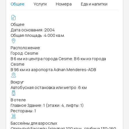
Общее
Услуги
Номера
Еда и напитки
Общее
Дата основания
:
2004
Общая площадь
:
4 000 кв.м.
Расположение
Город
:
Cesme
В 6 км из центра города Cesme. В 6 км из города
Cesme
В 96 км из аэропорта Adnan Menderes-ADB
Вокруг
Автобусная остановка или метро
:
6 км
В отеле
Главное Здание: 1 (этажи: 4, лифты: 1)
Рестораны: 1
Бассейны для взрослых
Открытый Бассейн (квадрат 100 кв.м., глубина 130-160