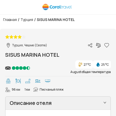
/
/
Главная
Турция
SISUS MARINA HOTEL
1/104
Турция, Чешме (Cesme)
SISUS MARINA HOTEL
27 °C
25 °C
August общая температура
96 км
1 км
Песчаный пляж
Описание отеля