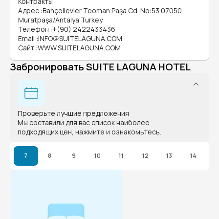
Контракты
Адрес
:
Bahçelievler Teoman Paşa Cd. No:53 07050
Muratpaşa/Antalya Turkey
Телефон
:
+(90) 2422433436
Email
:
INFO@SUITELAGUNA.COM
Сайт
:
WWW.SUITELAGUNA.COM
Забронировать SUITE LAGUNA HOTEL
Проверьте лучшие предложения
Мы составили для вас список наиболее
подходящих цен, нажмите и ознакомьтесь.
7
8
9
10
11
12
13
14