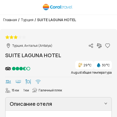
/
/
Главная
Турция
SUITE LAGUNA HOTEL
1/14
Турция, Анталья (Antalya)
SUITE LAGUNA HOTEL
29 °C
30 °C
August общая температура
15 км
1 км
Галечный пляж
Описание отеля