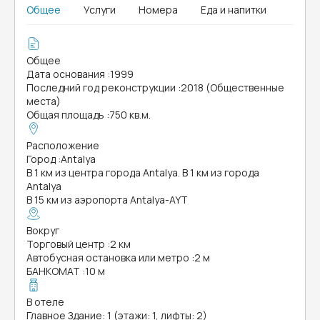
Общее
Услуги
Номера
Еда и напитки
Общее
Дата основания
:
1999
Последний год реконструкции
:
2018 (Общественные
места)
Общая площадь
:
750 кв.м.
Расположение
Город
:
Antalya
В 1 км из центра города Antalya. В 1 км из города
Antalya
В 15 км из аэропорта Antalya-AYT
Вокруг
Торговый центр
:
2 км
Автобусная остановка или метро
:
2 м
БАНКОМАТ
:
10 м
В отеле
Главное Здание: 1 (этажи: 1, лифты: 2)