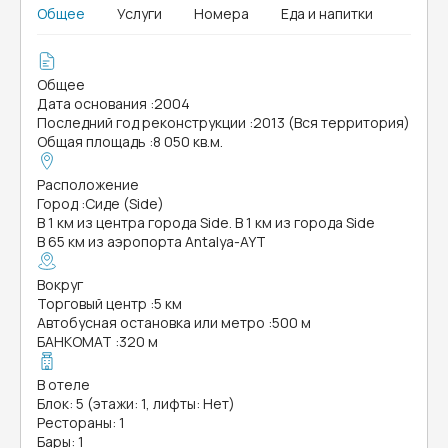
Общее
Услуги
Номера
Еда и напитки
Общее
Дата основания
:
2004
Последний год реконструкции
:
2013 (Вся территория)
Общая площадь
:
8 050 кв.м.
Расположение
Город
:
Сиде (Side)
В 1 км из центра города Side. В 1 км из города Side
В 65 км из аэропорта Antalya-AYT
Вокруг
Торговый центр
:
5 км
Автобусная остановка или метро
:
500 м
БАНКОМАТ
:
320 м
В отеле
Блок: 5 (этажи: 1, лифты: Нет)
Рестораны: 1
Бары: 1