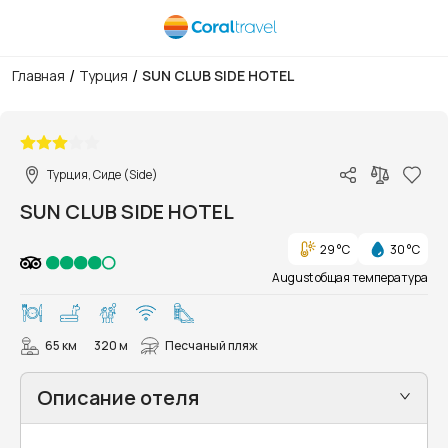
/
/
Главная
Турция
SUN CLUB SIDE HOTEL
1/12
Турция, Сиде (Side)
SUN CLUB SIDE HOTEL
29 °C
30 °C
August общая температура
65 км
320 м
Песчаный пляж
Описание отеля