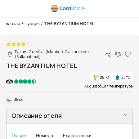
/
/
Главная
Турция
THE BYZANTIUM HOTEL
1/10
Турция, Стамбул (Istanbul), Султанахмет
(Sultanahmet)
THE BYZANTIUM HOTEL
25 °C
25 °C
August общая температура
35 км
Описание отеля
Общие
Номера
Еда и напитки