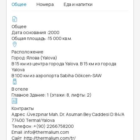
Общее
Номера
Еда и напитки
Общее
Дата основания
:
2000
Общая площадь
:
15 000 кв.м.
Расположение
Город
:
Ялова (Yalova)
В 15 км из центра города Yalova. В 15 км из города
Yalova
В 100 км из аэропорта Sabiha Gökcen-SAW
В отеле
Главное Здание: 1 (этажи: 8, лифты: 2)
Контракты
Адрес
:
Üvezpınar Mah. Dr. Asuman Bey Caddesi D:84/A
77400 Termal/Yalova
Телефон
:
+(90) 2266758200
Email
:
info@thermalium.com
Сайт
:
http://thermalium.com/tr/