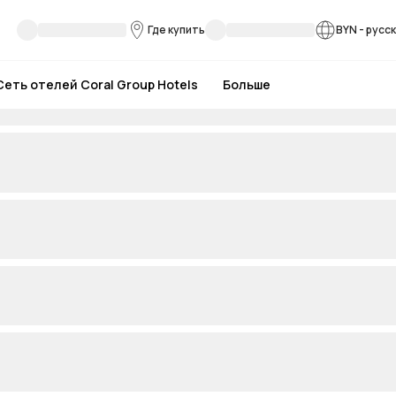
Где купить
BYN
-
русс
Сеть отелей Coral Group Hotels
Больше