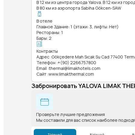
В 12 км из центра города Yalova. В 12 км из горо
В 80 км из аэропорта Sabiha Gökcen-SAW
В отеле
Главное Здание: 1 (этажи: 3, лифты: Нет)
Рестораны: 1
Бары: 2
Контракты
Адрес
:
Gökçedere Mah Sıcak Su Cad 77400 Terma
Телефон
:
+(90) 2266757800
Email
:
thermal@limakhotels.com
Сайт
:
www.limakthermal.com
Забронировать YALOVA LIMAK TH
Проверьте лучшие предложения
Мы составили для вас список наиболее подход
7 Ночей
8 Ночей
9