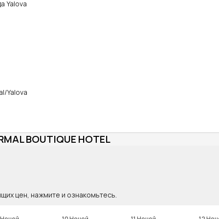
да Yalova
l/Yalova
ERMAL BOUTIQUE HOTEL
ящих цен, нажмите и ознакомьтесь.
 Ночей
10 Ночей
11 Ночей
12 Ноч