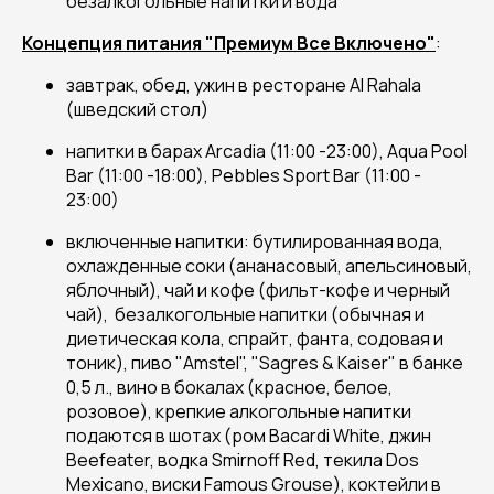
безалкогольные напитки и вода
Концепция питания "Премиум Все Включено"
:
завтрак, обед, ужин в ресторане Al Rahala
(шведский стол)
напитки в барах Arcadia (11:00 -23:00), Aqua Pool
Bar (11:00 -18:00), Pebbles Sport Bar (11:00 -
23:00)
включенные напитки: бутилированная вода,
охлажденные соки (ананасовый, апельсиновый,
яблочный), чай и кофе (фильт-кофе и черный
чай), безалкогольные напитки (обычная и
диетическая кола, спрайт, фанта, содовая и
тоник), пиво "Amstel", "Sagres & Kaiser" в банке
0,5 л., вино в бокалах (красное, белое,
розовое), крепкие алкогольные напитки
подаются в шотах (ром Bacardi White, джин
Beefeater, водка Smirnoff Red, текила Dos
Mexicano, виски Famous Grouse), коктейли в