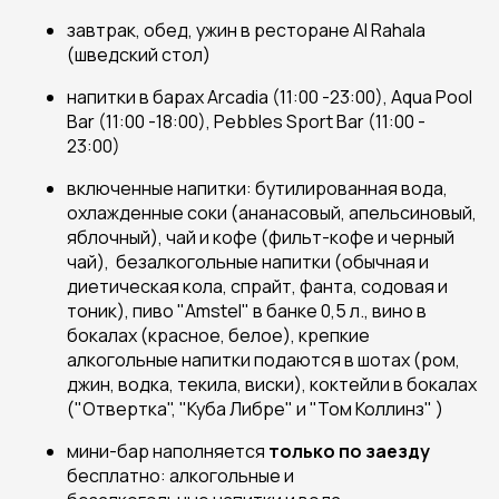
завтрак, обед, ужин в ресторане Al Rahala
(шведский стол)
напитки в барах Arcadia (11:00 -23:00), Aqua Pool
Bar (11:00 -18:00), Pebbles Sport Bar (11:00 -
23:00)
включенные напитки: бутилированная вода,
охлажденные соки (ананасовый, апельсиновый,
яблочный), чай и кофе (фильт-кофе и черный
чай), безалкогольные напитки (обычная и
диетическая кола, спрайт, фанта, содовая и
тоник), пиво "Amstel" в банке 0,5 л., вино в
бокалах (красное, белое), крепкие
алкогольные напитки подаются в шотах (ром,
джин, водка, текила, виски), коктейли в бокалах
("Отвертка", "Куба Либре" и "Том Коллинз" )
мини-бар наполняется
только по заезду
бесплатно: алкогольные и