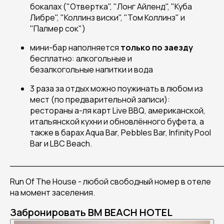
бокалах ("Отвертка", "Лонг Айленд", "Куба
Либре", "Коллинз виски", "Том Коллинз" и
"Палмер сок")
мини-бар наполняется
только по заезду
бесплатно: алкогольные и
безалкогольные напитки и вода
3 раза за отдых можно поужинать в любом из
мест (по предварительной записи):
рестораны а-ля карт Live BBQ, американской,
итальянской кухни и обновлённого буфета, а
также в барах Aqua Bar, Pebbles Bar, Infinity Pool
Bar и LBC Beach.
______________________________________
Run Of The House - любой свободный номер в отеле
на момент заселения.
Забронировать BM BEACH HOTEL