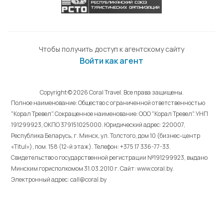
Чтобы получить доступ к агентскому сайту
Войти как агент
Copyright © 2026 Coral Travel. Все права защищены.
Полное наименование: Общество с ограниченной ответственностью
"Корал Тревел". Сокращенное наименование: ООО "Корал Тревел". УНП
191299923, ОКПО 379151025000. Юридический адрес: 220007,
Республика Беларусь, г. Минск, ул. Толстого, дом 10 (бизнес-центр
«Titul»), пом. 158 (12-й этаж). Телефон: +375 17 336-77-33.
Свидетельство о государственной регистрации №191299923, выдано
Минским горисполкомом 31.03.2010 г. Cайт: www.coral.by.
Электронный адрес: call@coral.by