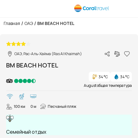
/
/
Главная
ОАЭ
BM BEACH HOTEL
1/65
ОАЭ, Рас-Аль-Хайма (Ras Al Khaimah)
BM BEACH HOTEL
34 °C
34 °C
August общая температура
100 км
0 м
Песчаный пляж
Семейный отдых