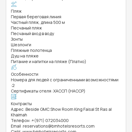
Пляж
Первая береговая линия
Частный пляж, длина 500 м
Песчаный пляж
Песчаный вход в воду
Зонты
Шезлонги
Пляжные полотенца
Душ на пляже
Питание и напитки на пляже (Платно)
Особенности
Номера для людей с ограниченными возможностями
:
2
Сертификаты отеля
:
ХАССП (HACCP)
Контракты
Адрес
:
Beside GMC Show Room King Faisal St Ras al
Khaimah
Телефон
:
+(971) 072034000
Email
:
reservations@bmhotelsresorts.com
Сайт
:
www.bmhotelsresorts,com