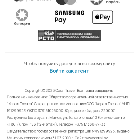
Чтобы получить доступ к агентскому сайту
Войти как агент
Copyright © 2026 Coral Travel. Все права защищены.
Полное наименование: Общество с ограниченной ответственностью
"Корал Тревел". Сокращенное наименование: ООО "Корал Тревел". УНП
191299923, ОКПО 379151025000. Юридический адрес: 220007,
Республика Беларусь, г. Минск, ул. Толстого, дом 10 (бизнес-центр
«Titul»), пом. 158 (12-й этаж). Телефон: +375 17 336-77-33.
Свидетельство о государственной регистрации №191299923, выдано
Минским горисполкомом 31.03.2010 г. Cайт: www.coral.by.