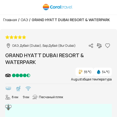
/
/
Главная
ОАЭ
GRAND HYATT DUBAI RESORT & WATERPARK
1/43
ОАЭ, Дубай (Dubai), Бар Дубай (Bur Dubai)
GRAND HYATT DUBAI RESORT &
WATERPARK
35 °C
34 °C
August общая температура
8 км
9 км
Песчаный пляж