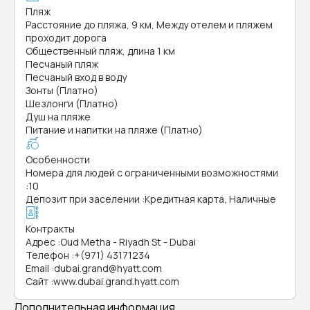
Пляж
Расстояние до пляжа, 9 км, Между отелем и пляжем
проходит дорога
Общественный пляж, длина 1 км
Песчаный пляж
Песчаный вход в воду
Зонты (Платно)
Шезлонги (Платно)
Душ на пляже
Питание и напитки на пляже (Платно)
Особенности
Номера для людей с ограниченными возможностями
:
10
Депозит при заселении
:
Кредитная карта, Наличные
Контракты
Адрес
:
Oud Metha - Riyadh St - Dubai
Телефон
:
+(971) 43171234
Email
:
dubai.grand@hyatt.com
Сайт
:
www.dubai.grand.hyatt.com
Дополнительная информация