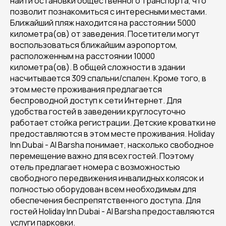
найти остановки общественного транспорта, что
позволит познакомиться с интересными местами.
Ближайший пляж находится на расстоянии 5000
километра(ов) от заведения. Посетители могут
воспользоваться ближайшим аэропортом,
расположенным на расстоянии 10000
километра(ов). В общей сложности в здании
насчитывается 309 спальни/спален. Кроме того, в
этом месте проживания предлагается
беспроводной доступ к сети Интернет. Для
удобства гостей в заведении круглосуточно
работает стойка регистрации. Детские кроватки не
предоставляются в этом месте проживания. Holiday
Inn Dubai - Al Barsha понимает, насколько свободное
перемещение важно для всех гостей. Поэтому
отель предлагает номера с возможностью
свободного передвижения инвалидных колясок и
полностью оборудован всем необходимым для
обеспечения беспрепятственного доступа. Для
гостей Holiday Inn Dubai - Al Barsha предоставляются
услуги парковки.