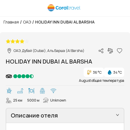
/
/
Главная
ОАЭ
HOLIDAY INN DUBAI AL BARSHA
1/72
ОАЭ, Дубай (Dubai), Аль Барша (Al Barsha)
HOLIDAY INN DUBAI AL BARSHA
36 °C
34 °C
August общая температура
25 км
5000 м
Unknown
Описание отеля