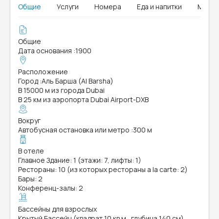
Общие
Услуги
Номера
Еда и напитки
Мыши
Общие
Дата основания
:
1900
Расположение
Город
:
Аль Барша (Al Barsha)
В 15000 м из города Dubai
В 25 км из аэропорта Dubai Airport-DXB
Вокруг
Автобусная остановка или метро
:
300 м
В отеле
Главное Здание: 1 (этажи: 7, лифты: 1)
Рестораны: 10 (из которых рестораны a la carte: 2)
Бары: 2
Конференц-залы: 2
Бассейны для взрослых
Крытый Бассейн (квадрат 10 кв.м., глубина 140 см)