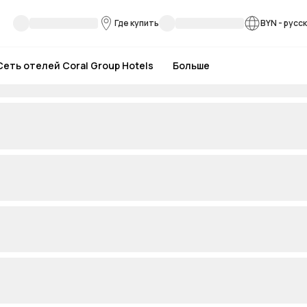
Где купить
BYN
-
русс
Сеть отелей Coral Group Hotels
Больше