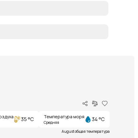
оздуха
Температура моря
35 °C
34 °C
Средняя
August общая температура