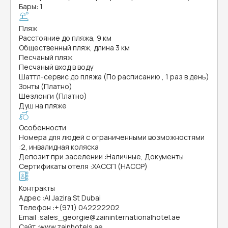
Бары: 1
Пляж
Расстояние до пляжа, 9 км
Общественный пляж, длина 3 км
Песчаный пляж
Песчаный вход в воду
Шаттл-сервис до пляжа (По расписанию , 1 раз в день)
Зонты (Платно)
Шезлонги (Платно)
Душ на пляже
Особенности
Номера для людей с ограниченными возможностями
:
2, инвалидная коляска
Депозит при заселении
:
Наличные, Документы
Сертификаты отеля
:
ХАССП (HACCP)
Контракты
Адрес
:
Al Jazira St Dubai
Телефон
:
+(971) 042222202
Email
:
sales_georgie@zaininternationalhotel.ae
Сайт
:
www.zainhotels.ae