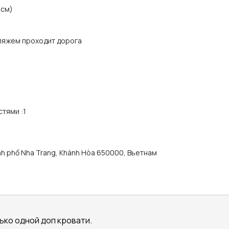
 см)
пляжем проходит дорога
стями
:
1
ành phố Nha Trang, Khánh Hòa 650000, Вьетнам
ко одной доп кровати.