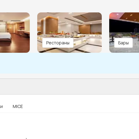
Рестораны
Бары
ки
MICE