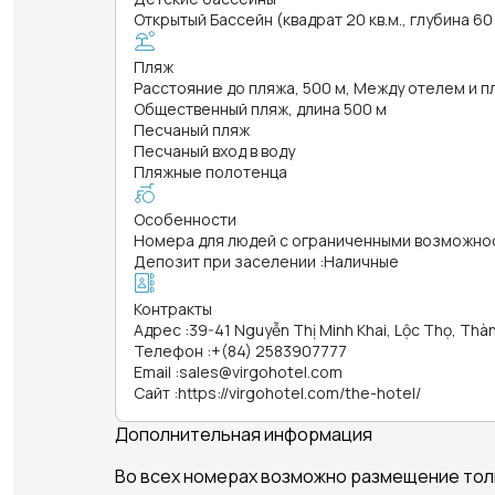
Открытый Бассейн (квадрат 20 кв.м., глубина 60
Пляж
Расстояние до пляжа, 500 м, Между отелем и 
Общественный пляж, длина 500 м
Песчаный пляж
Песчаный вход в воду
Пляжные полотенца
Особенности
Номера для людей с ограниченными возможно
Депозит при заселении
:
Наличные
Контракты
Адрес
:
39-41 Nguyễn Thị Minh Khai, Lộc Thọ, Th
Телефон
:
+(84) 2583907777
Email
:
sales@virgohotel.com
Сайт
:
https://virgohotel.com/the-hotel/
Дополнительная информация
Во всех номерах возможно размещение толь