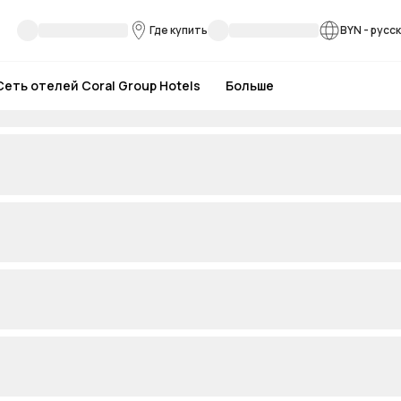
Где купить
BYN
-
русс
Сеть отелей Coral Group Hotels
Больше