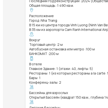
Последний год реконструкции
:
2024 (Обществ
Общая площадь
:
1 490 кв.м.
Расположение
Город
:
Nha Trang
В 15 км из центра города Vinh Luong (Ninh Van Bay
В 35 км из аэропорта Cam Ranh International Air
Вокруг
Торговый центр
:
2 м
Автобусная остановка или метро
:
100 м
БАНКОМАТ
:
200 м
В отеле
Главное Здание: 1 (этажи: 40, лифты: 5)
Рестораны: 1 (из которых рестораны a la carte: 
Бары: 1
Конференц-залы: 2
Бассейны для взрослых
Открытый Бассейн (квадрат 150 кв.м., глубина 1
Детские бассейны