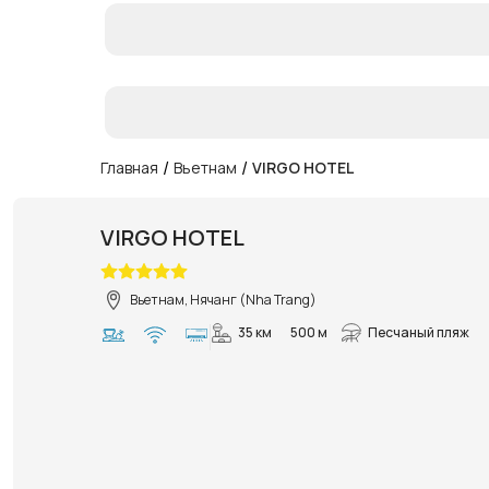
/
/
Главная
Вьетнам
VIRGO HOTEL
VIRGO HOTEL
Вьетнам, Нячанг (Nha Trang)
35 км
500 м
Песчаный пляж