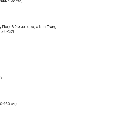
енные места)
 Pier). В 2 м из города Nha Trang
port-CXR
1)
40-160 см)