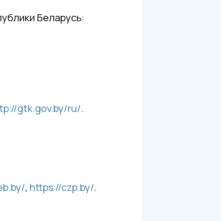
ублики Беларусь:
tp://gtk.gov.by/ru/
.
eb.by/
,
https://czp.by/
.