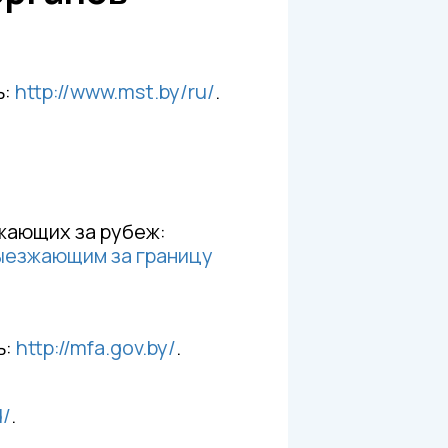
ь:
http://www.mst.by/ru/
.
жающих за рубеж:
выезжающим за границу
ь:
http://mfa.gov.by/
.
d/
.