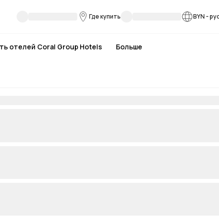
Где купить
BYN
-
ру
ть отелей Coral Group Hotels
Больше