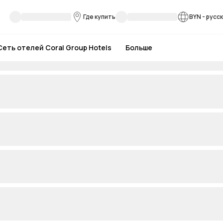
Где купить
BYN
-
русс
Сеть отелей Coral Group Hotels
Больше