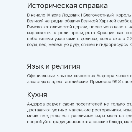
Историческая справка
В начале IX века Людовик I Благочестивый, коро
Великий наградил общину Великой Хартией свобод
Римско-католической церкви, после чего власть 
выражается в роли президента Франции как со
небольшими участками в долинах, всего около 2
воды, лес, железную руду, свинец и гидроресурсы. 
Язык и религия
Официальным языком княжества Андорра является
зачастую владеют английским. Примерно 99% насе
Кухня
Андорра радует своих посетителей не только от
доставляют уютные маленькие ресторанчики, изве
меню представлены различные виды мяса на гриле
попробуйте традиционные каталонские блюда, включ