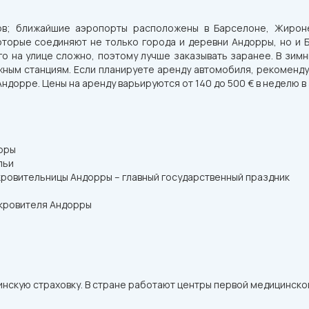
в; ближайшие аэропорты расположены в Барселоне, Жироне
торые соединяют не только города и деревни Андорры, но и Б
го на улице сложно, поэтому лучше заказывать заранее. В зим
жным станциям. Если планируете аренду автомобиля, рекомендуе
 Андорре. Цены на аренду варьируются от 140 до 500 € в неделю 
орры
льи
кровительницы Андорры – главный государственный праздник
окровителя Андорры
кую страховку. В стране работают центры первой медицинской 