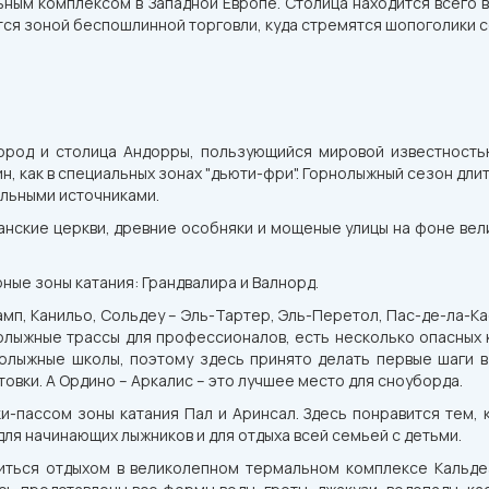
ным комплексом в Западной Европе. Столица находится всего в 
ится зоной беспошлинной торговли, куда стремятся шопоголики с
город и столица Андорры, пользующийся мировой известность
н, как в специальных зонах "дьюти-фри". Горнолыжный сезон дли
альными источниками.
нские церкви, древние особняки и мощеные улицы на фоне вели
ные зоны катания: Грандвалира и Валнорд.
мп, Канильо, Сольдеу – Эль-Тартер, Эль-Перетол, Пас-де-ла-Кас
лыжные трассы для профессионалов, есть несколько опасных кр
лыжные школы, поэтому здесь принято делать первые шаги в
овки. А Ордино – Аркалис – это лучшее место для сноуборда.
-пассом зоны катания Пал и Аринсал. Здесь понравится тем, к
ля начинающих лыжников и для отдыха всей семьей с детьми.
диться отдыхом в великолепном термальном комплексе Кальд