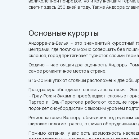
великолепной природой, но и крупнейшим термаль
светит здесь 250 дней в году. Также Андорра слав
Основные курорты
Андорра-ла-Велья – это знаменитый курортный 
центрами, где покупки можно совершать без пошли
склонов, город притягивает туристов своими терм
Ордино — настоящая драгоценность Андорры. Рома
самое романтичное место в стране.
В 15-30 минутах от столицы расположены две обшир
Грандвалира объединяет восемь зон катания – Энка
– Грау-Рож и Энкампе преобладают сложные горно
Тартер и Эль-Перетоле работают хорошие горно
подойдет сноубордистам с высоким уровнем подгот
Регион катания Валнорд объединил под единым ски
широкие пологие трассы, отлично оборудованные д
Помимо катания, у вас есть возможность насла