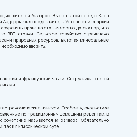
мощью жителей Андорры. В честь этой победы Карл
ой Андорры был представитель Урхельской епархии
охранять права на это княжество до сих пор, что
го ВВП страны. Сельское хозяйство ограничено
пасами природных ресурсов, включая минеральные
ы необходимо ввозить.
панский и французский языки. Сотрудники отелей
ликами.
 гастрономических изысков. Особое удовольствие
отовленные по традиционным домашним рецептам. В
 сочетание называется la parillada. Обязательно
 так и в классическом супе.