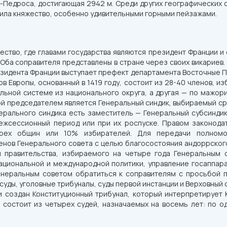
а-Педроса, достигающая 2942 м. Среди других географических о
рила княжество, особенно удивительными горными пейзажами.
ство, где главами государства являются президент Франции и 
. Оба соправителя представлены в стране через своих викариев.
резидента Франции выступает префект департамента Восточные 
в Европы, основанный в 1419 году, состоит из 28-40 членов, из
льной системе из национального округа, а другая — по мажор
рой председателем является Генеральный синдик, выбираемый ср
енерального синдика есть заместитель — Генеральный субсинди
межсессионный период или при их роспуске. Правом законода
трех общин или 10% избирателей. Для передачи полномо
енов Генерального совета с целью благосостояния андоррско
вы правительства, избираемого на четыре года Генеральным 
ациональной и международной политики, управление госаппар
Генеральным советом обратиться к соправителям с просьбой 
уды, уголовные трибуналы, суды первой инстанции и Верховный 
и создан Конституционный трибунал, который интерпретирует 
 состоит из четырех судей, назначаемых на восемь лет: по о