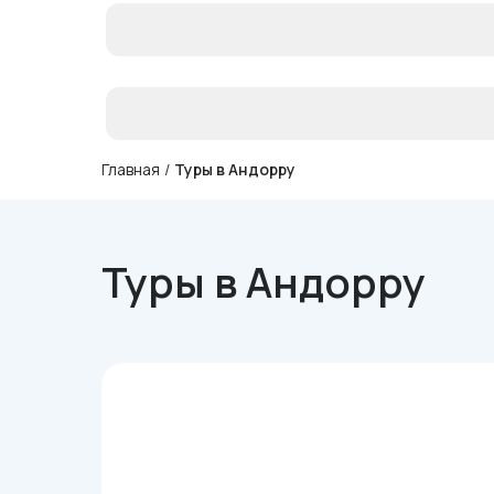
Главная
/
Туры в Андорру
Туры в Андорру