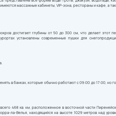
ь представлены все формы воды: гроты, джакузи, водопады, каск
е имеются массажные кабинеты, VIP-зона, рестораны и кафе, а та
окров достигает глубины от 50 до 300 см, что делает этот п
курортах установлены современные пушки для снегопродукци
а.
нять в банках, которые обычно работают с 09:00 до 17:00, но 
сего 468 кв. км, расположенное в восточной части Пиренейск
дорра-ла-Велья, находящийся на высоте 1029 метров над уров