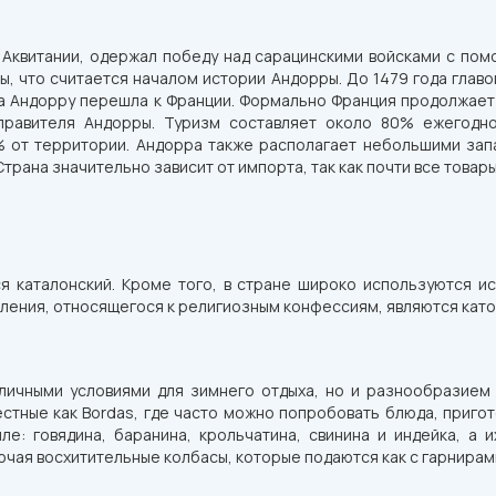
ль Аквитании, одержал победу над сарацинскими войсками с по
ы, что считается началом истории Андорры. До 1479 года глав
на Андорру перешла к Франции. Формально Франция продолжает с
правителя Андорры. Туризм составляет около 80% ежегодно
% от территории. Андорра также располагает небольшими за
Страна значительно зависит от импорта, так как почти все товар
 каталонский. Кроме того, в стране широко используются ис
ления, относящегося к религиозным конфессиям, являются като
личными условиями для зимнего отдыха, но и разнообразием
стные как Bordas, где часто можно попробовать блюда, приг
: говядина, баранина, крольчатина, свинина и индейка, а их
ая восхитительные колбасы, которые подаются как с гарнирами,