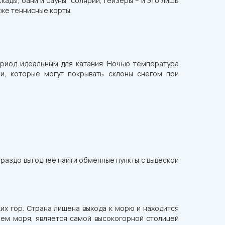
ады, бани и сауны, солярии, гейзеры – и это лишь
кже теннисные корты.
ериод идеальным для катания. Ночью температура
и, которые могут покрывать склоны снегом при
гораздо выгоднее найти обменные пункты с вывеской
их гор. Страна лишена выхода к морю и находится
нем моря, является самой высокогорной столицей