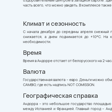
оздоровительным центром в Западной Европе. Здес
часть всего, что можно увидеть. В комплексе такж
Климат и сезонность
С начала декабря до середины апреля снежный п
снижается, а днем поднимается до +10°С. На 
необходимости.
Время
Время в Андорре отстает от белорусского на 2 час
Валюта
Государственная валюта – евро. Деньги можно обме
CAMBIO, где есть надпись NOT COMISSION.
Географическая справка
Андорра – это небольшое государство площадью в
между Испанией и Францией. Главный город – Ан