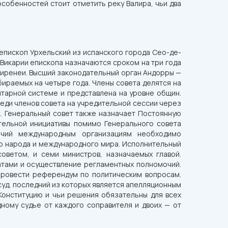
собенностей стоит отметить реку Валира, чьи два
епископ Урхельский из испанского города Сео-де-
 Викарии епископа назначаются сроком на три года
Пиренеи. Высший законодательный орган Андорры —
бираемых на четыре года. Члены совета делятся на
итарной системе и представлена на уровне общин.
еди членов совета на учредительной сессии через
к. Генеральный совет также назначает Постоянную
тельной инициативы помимо Генерального совета
чий международным организациям необходимо
го народа и международного мира. Исполнительный
советом, и семи министров, назначаемых главой.
атами и осуществление регламентных полномочий.
провести референдум по политическим вопросам.
суд, последний из которых является апелляционным
Конституцию и чьи решения обязательны для всех
дному судье от каждого соправителя и двоих — от