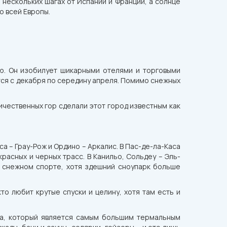
нескольких шагах от Испании и Франции, а солнце
о всей Европы.
ю. Он изобилует шикарными отелями и торговыми
тся с декабря по середину апреля. Помимо снежных
чественных гор сделали этот город известным как
а – Грау-Рож и Ордино – Аркалис. В Пас-де-ла-Каса
асных и черных трасс. В Канильо, Сольдеу – Эль-
 снежном спорте, хотя здешний сноупарк больше
то любит крутые спуски и целину, хотя там есть и
еа, который является самым большим термальным