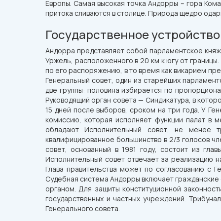
Европы. Самая высокая точка Андорры – гора Ком
притока сливаются в столице. Природа щедро ода
Государственное устройство
Андорра представляет собой парламентское княже
Уржель, расположенного в 20 км к югу от границы
по его распоряжению, в то время как викарием п
Генеральный совет, один из старейших парламенто
две группы: половина избирается по пропорциона
Руководящий орган совета — Синдикатура, в кото
15 дней после выборов, сроком на три года. У Г
комиссию, которая исполняет функции палат в 
обладают Исполнительный совет, не менее 
квалифицированное большинство в 2/3 голосов чл
совет, основанный в 1981 году, состоит из гла
Исполнительный совет отвечает за реализацию н
Глава правительства может по согласованию с 
Судебная система Андорры включает гражданские с
органом. Для защиты конституционной законност
государственных и частных учреждений. Трибунал
Генерального совета.