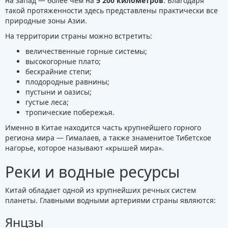
на запад — более чем на
5 200 километров
. Благодаря
такой протяженности здесь представлены практически все
природные зоны Азии.
На территории страны можно встретить:
величественные горные системы;
высокогорные плато;
бескрайние степи;
плодородные равнины;
пустыни и оазисы;
густые леса;
тропические побережья.
Именно в Китае находится часть крупнейшего горного
региона мира — Гималаев, а также знаменитое Тибетское
нагорье, которое называют «крышей мира».
Реки и водные ресурсы
Китай обладает одной из крупнейших речных систем
планеты. Главными водными артериями страны являются:
Янцзы