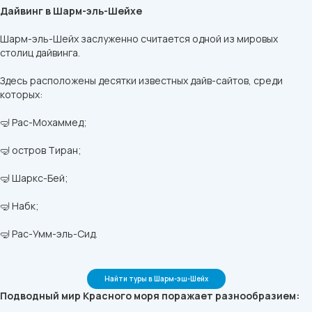
Дайвинг в Шарм-эль-Шейхе
Шарм-эль-Шейх заслуженно считается одной из мировых
столиц дайвинга.
Здесь расположены десятки известных дайв-сайтов, среди
которых:
🤿 Рас-Мохаммед;
🤿 остров Тиран;
🤿 Шаркс-Бей;
🤿 Набк;
🤿 Рас-Умм-эль-Сид.
Найти туры в Шарм-эш-Шейх
Подводный мир Красного моря поражает разнообразием: