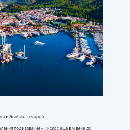
го и Эгейского морей.
ления под названием Фискос ещё в VI веке до