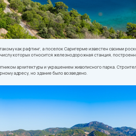
 такому как рафтинг, а поселок Саригерме известен своими ро
числу которых относится железнодорожная станция, построен
тником архитектуры и украшением живописного парка. Строите
рному адресу, но здание было возведено.