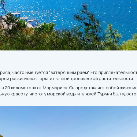
иса, часто именуется "затерянным раем". Его привлекательнос
торой раскинулись горы, и пышной тропической растительности.
 в 20 километрах от Мармариса. Он представляет собой живопи
ную красоту, чистоту морской воды и пляжей Турунч был удосто