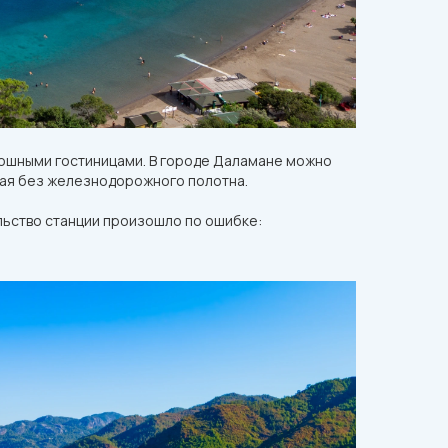
скошными гостиницами. В городе Даламане можно
ная без железнодорожного полотна.
льство станции произошло по ошибке: