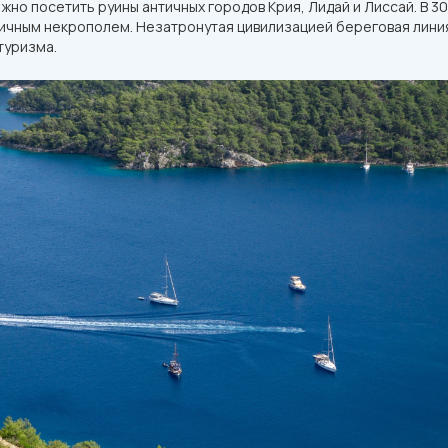
о посетить руины античных городов Крия, Лидай и Лиссай. В 30
нтичным некрополем. Незатронутая цивилизацией береговая лини
туризма.