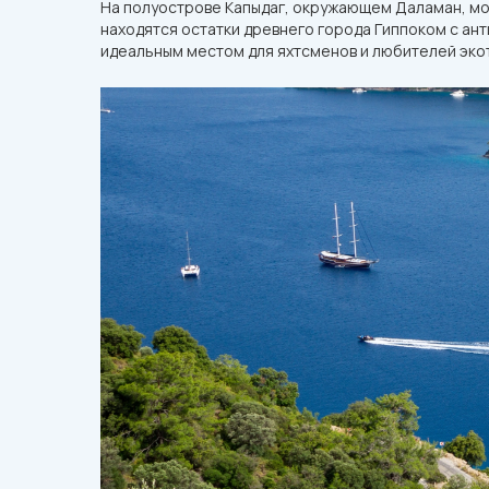
На полуострове Капыдаг, окружающем Даламан, можн
находятся остатки древнего города Гиппоком с а
идеальным местом для яхтсменов и любителей эко