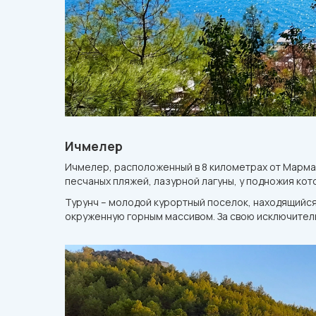
Ичмелер
Ичмелер, расположенный в 8 километрах от Мармар
песчаных пляжей, лазурной лагуны, у подножия ко
Турунч – молодой курортный поселок, находящийся
окруженную горным массивом. За свою исключитель