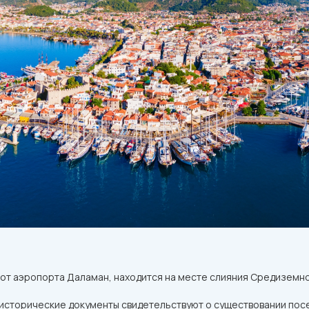
от аэропорта Даламан, находится на месте слияния Средиземно
 исторические документы свидетельствуют о существовании посе