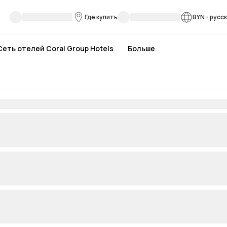
Где купить
BYN
-
русс
Сеть отелей Coral Group Hotels
Больше