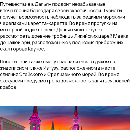
Путешествие в Дальян подарит незабываемые
впечатления благодаря своей экзотичности. Туристы
получат возможность наблюдать за редкими морскими
черепахами каретта-каретта. Во время прогулки на
моторной лодке по реке Дальян можно будет
рассмотреть древние гробницы Ликийских царей IV века
до нашей эры, расположенные у подножия прибрежных
скал города Каунос.
Посетители также смогут насладиться отдыхом на
живописном пляже Изтузу, расположенном в месте
слияния Эгейского и Средиземного морей. Во время
экскурсии предусмотрена возможность заняться ловлей
крабов.