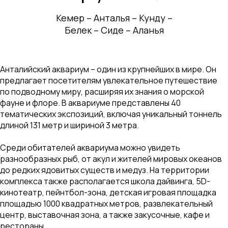
Кемер – Анталья – Кунду –
Белек – Сиде – Аланья
Анталийский аквариум – один из крупнейших в мире. Он
предлагает посетителям увлекательное путешествие
по подводному миру, расширяя их знания о морской
фауне и флоре. В аквариуме представлены 40
тематических экспозиций, включая уникальный тоннель
длиной 131 метр и шириной 3 метра.
Среди обитателей аквариума можно увидеть
разнообразных рыб, от акул и жителей мировых океанов
до редких ядовитых существ и медуз. На территории
комплекса также располагается школа дайвинга, 5D-
кинотеатр, пейнтбол-зона, детская игровая площадка
площадью 1000 квадратных метров, развлекательный
центр, выставочная зона, а также закусочные, кафе и
рестораны.