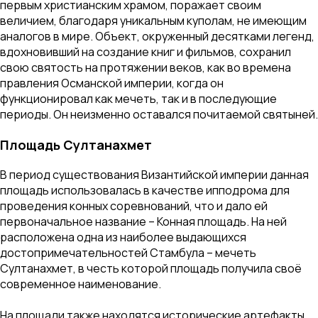
первым христианским храмом, поражает своим
величием, благодаря уникальным куполам, не имеющим
аналогов в мире. Объект, окруженный десятками легенд,
вдохновивший на создание книг и фильмов, сохранил
свою святость на протяжении веков, как во времена
правления Османской империи, когда он
функционировал как мечеть, так и в последующие
периоды. Он неизменно оставался почитаемой святыней.
Площадь Султанахмет
В период существования Византийской империи данная
площадь использовалась в качестве ипподрома для
проведения конных соревнований, что и дало ей
первоначальное название – Конная площадь. На ней
расположена одна из наиболее выдающихся
достопримечательностей Стамбула – мечеть
Султанахмет, в честь которой площадь получила своё
современное наименование.
На площади также находятся исторические артефакты,