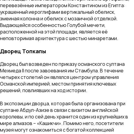
перевезённые императором Константином из Египта:
украшенный иероглифами вертикальный обелиск,
змеиная колонна и обелиск с мозаичной отделкой.
Выдающейся особенностью Голубой мечети,
расположенной на этой площади, является её
неповторимая архитектура с шестью минаретами.
Дворец Топкапы
Дворец был возведен по приказу османского султана
Мехмеда II после завоевания им Стамбула. В течение
четырех столетий он являлся центром управления
Османской империей, местом принятия ключевых
решений, повлиявших на ход истории.
В экспозиции дворца, которая была организована при
султане Абдул-Азизе в связи с визитом английской
королевы, и по сей день хранится один из крупнейших в
мире алмазов – «Кашикчи». Помимо него, посетители
музея могут ознакомиться с богатой коллекцией