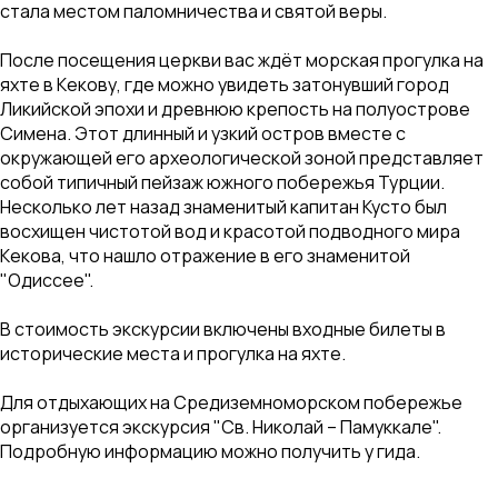
стала местом паломничества и святой веры.
После посещения церкви вас ждёт морская прогулка на
яхте в Кекову, где можно увидеть затонувший город
Ликийской эпохи и древнюю крепость на полуострове
Симена. Этот длинный и узкий остров вместе с
окружающей его археологической зоной представляет
собой типичный пейзаж южного побережья Турции.
Несколько лет назад знаменитый капитан Кусто был
восхищен чистотой вод и красотой подводного мира
Кекова, что нашло отражение в его знаменитой
"Одиссее".
В стоимость экскурсии включены входные билеты в
исторические места и прогулка на яхте.
Для отдыхающих на Средиземноморском побережье
организуется экскурсия "Св. Николай – Памуккале".
Подробную информацию можно получить у гида.