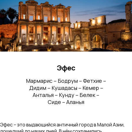
Эфес
Мармарис – Бодрум – Фетхие –
Дидим – Кушадасы – Кемер –
Анталья – Кунду – Белек –
Сиде – Аланья
Эфес – это выдающийся античный город в Малой Азии,
дошедший до наших дней. В нём сохранились