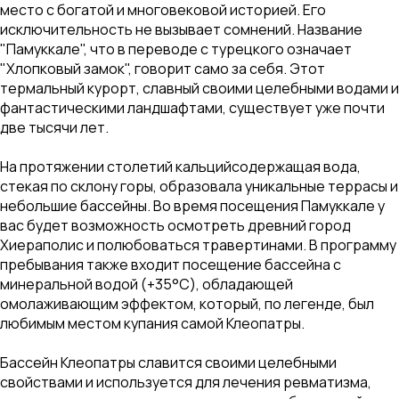
место с богатой и многовековой историей. Его
исключительность не вызывает сомнений. Название
"Памуккале", что в переводе с турецкого означает
"Хлопковый замок", говорит само за себя. Этот
термальный курорт, славный своими целебными водами и
фантастическими ландшафтами, существует уже почти
две тысячи лет.
На протяжении столетий кальцийсодержащая вода,
стекая по склону горы, образовала уникальные террасы и
небольшие бассейны. Во время посещения Памуккале у
вас будет возможность осмотреть древний город
Хиераполис и полюбоваться травертинами. В программу
пребывания также входит посещение бассейна с
минеральной водой (+35°C), обладающей
омолаживающим эффектом, который, по легенде, был
любимым местом купания самой Клеопатры.
Бассейн Клеопатры славится своими целебными
свойствами и используется для лечения ревматизма,