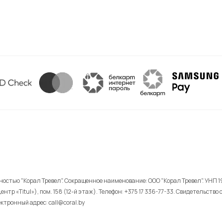
остью "Корал Тревел". Сокращенное наименование: ООО "Корал Тревел". УНП 
-центр «Titul»), пом. 158 (12-й этаж). Телефон: +375 17 336-77-33. Свидетельс
ктронный адрес: call@coral.by