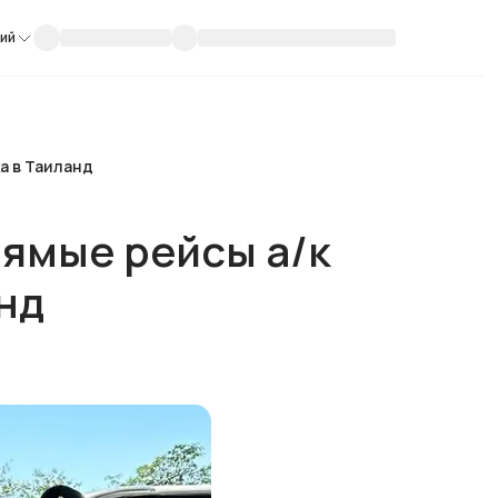
кий
а в Таиланд
рямые рейсы а/к
анд