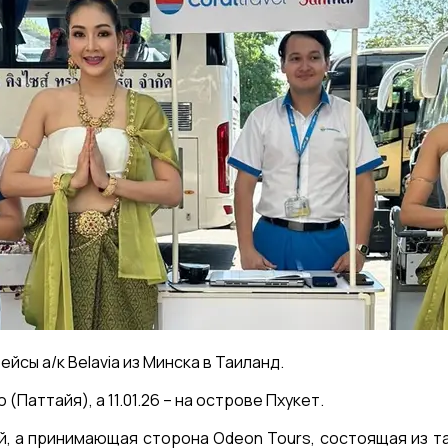
йсы а/к Belavia из Минска в Таиланд.
(Паттайя), а 11.01.26 – на острове Пхукет.
, а принимающая сторона Odeon Tours, состоящая из та