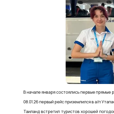
В начале января состоялись первые прямые ре
08.01.26 первый рейс приземлился в а/п Утапао 
Таиланд встретил туристов хорошей погодой