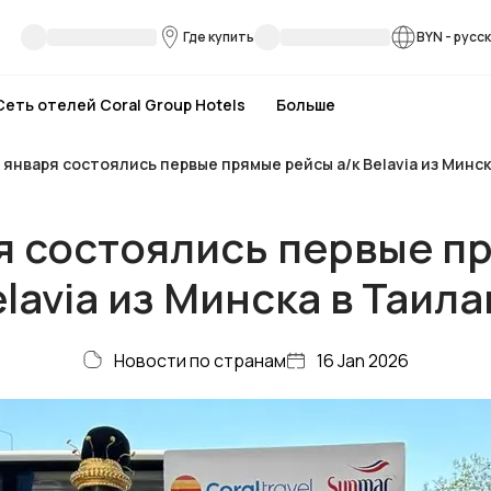
Где купить
BYN
-
русс
Сеть отелей Coral Group Hotels
Больше
 января состоялись первые прямые рейсы а/к Belavia из Минск
я состоялись первые п
lavia из Минска в Таил
Новости по странам
16 Jan 2026