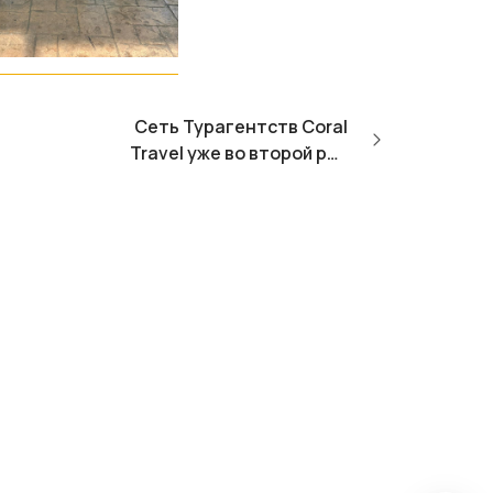
Сеть Турагентств Coral
Travel уже во второй раз
одержала победу, заняв
первое место в категории
"Сеть турагентств"