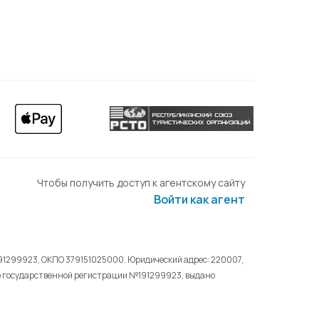
Чтобы получить доступ к агентскому сайту
Войти как агент
191299923, ОКПО 379151025000. Юридический адрес: 220007,
тво о государственной регистрации №191299923, выдано