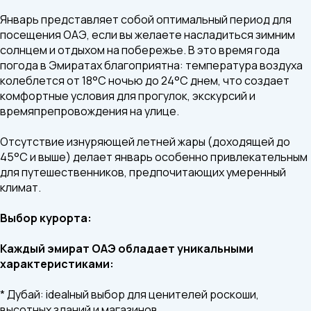
Январь представляет собой оптимальный период для
посещения ОАЭ, если вы желаете насладиться зимним
солнцем и отдыхом на побережье. В это время года
погода в Эмиратах благоприятна: температура воздуха
колеблется от 18°C ночью до 24°C днем, что создает
комфортные условия для прогулок, экскурсий и
времяпрепровождения на улице.
Отсутствие изнуряющей летней жары (доходящей до
45°C и выше) делает январь особенно привлекательным
для путешественников, предпочитающих умеренный
климат.
Выбор курорта:
Каждый эмират ОАЭ обладает уникальными
характеристиками:
* Дубай: idealный выбор для ценителей роскоши,
высотных зданий и магазинов.