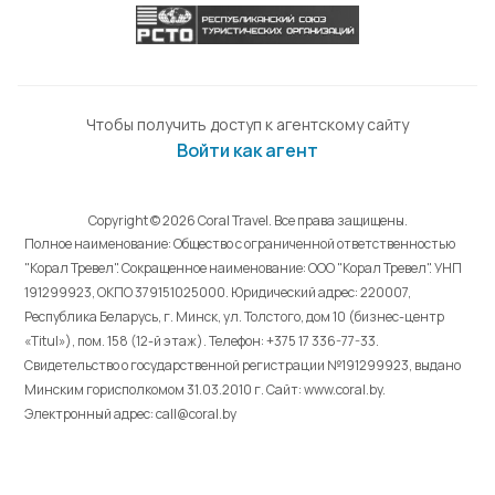
Чтобы получить доступ к агентскому сайту
Войти как агент
Copyright © 2026 Coral Travel. Все права защищены.
Полное наименование: Общество с ограниченной ответственностью
"Корал Тревел". Сокращенное наименование: ООО "Корал Тревел". УНП
191299923, ОКПО 379151025000. Юридический адрес: 220007,
Республика Беларусь, г. Минск, ул. Толстого, дом 10 (бизнес-центр
«Titul»), пом. 158 (12-й этаж). Телефон: +375 17 336-77-33.
Свидетельство о государственной регистрации №191299923, выдано
Минским горисполкомом 31.03.2010 г. Cайт: www.coral.by.
Электронный адрес: call@coral.by