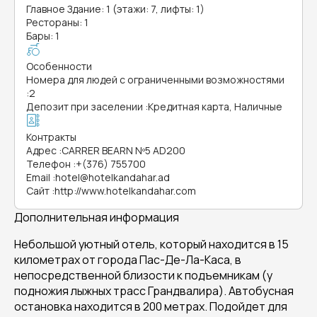
Главное Здание: 1 (этажи: 7, лифты: 1)
Рестораны: 1
Бары: 1
Особенности
Номера для людей с ограниченными возможностями
:
2
Депозит при заселении
:
Кредитная карта, Наличные
Контракты
Адрес
:
CARRER BEARN Nº5 AD200
Телефон
:
+(376) 755700
Email
:
hotel@hotelkandahar.ad
Сайт
:
http://www.hotelkandahar.com
Дополнительная информация
Небольшой уютный отель, который находится в 15
километрах от города Пас-Де-Ла-Каса, в
непосредственной близости к подъемникам (у
подножия лыжных трасс Грандвалира). Автобусная
остановка находится в 200 метрах. Подойдет для