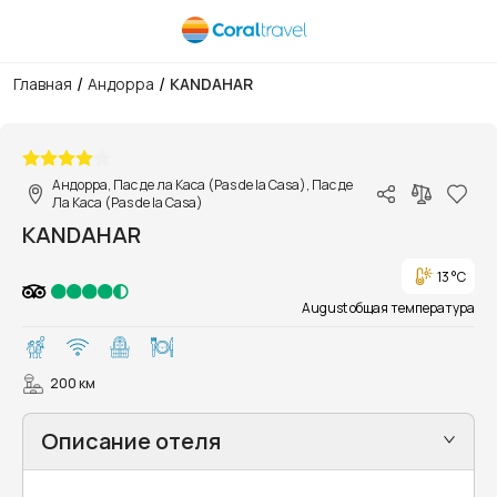
/
/
Главная
Андорра
KANDAHAR
1/30
Андорра, Пас де ла Каса (Pas de la Casa), Пас де
Ла Каса (Pas de la Casa)
KANDAHAR
13 °C
August общая температура
200 км
Описание отеля