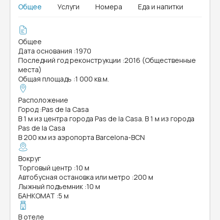
Общее
Услуги
Номера
Еда и напитки
Общее
Дата основания
:
1970
Последний год реконструкции
:
2016 (Общественные
места)
Общая площадь
:
1 000 кв.м.
Расположение
Город
:
Pas de la Casa
В 1 м из центра города Pas de la Casa. В 1 м из города
Pas de la Casa
В 200 км из аэропорта Barcelona-BCN
Вокруг
Торговый центр
:
10 м
Автобусная остановка или метро
:
200 м
Лыжный подъемник
:
10 м
БАНКОМАТ
:
5 м
В отеле